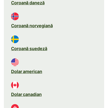
Coroană daneză
Coroană norvegiană
Coroană suedeză
Dolar american
Dolar canadian