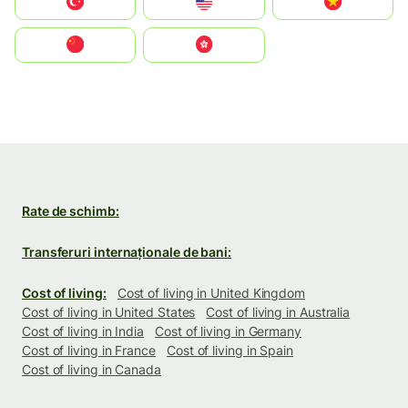
Türkiye
United States
Vietnam
中国
中國香港特別行政區
Rate de schimb:
Transferuri internaționale de bani:
Cost of living:
Cost of living in United Kingdom
Cost of living in United States
Cost of living in Australia
Cost of living in India
Cost of living in Germany
Cost of living in France
Cost of living in Spain
Cost of living in Canada