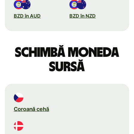
BZD în AUD
BZD în NZD
Schimbă moneda
sursă
Coroană cehă