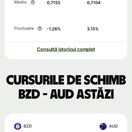
Mediu
0,7155
0,7104
Fluctuație
-1.26
%
3.15
%
Consultă istoricul complet
Cursurile de schimb
BZD - AUD astăzi
BZD
AUD