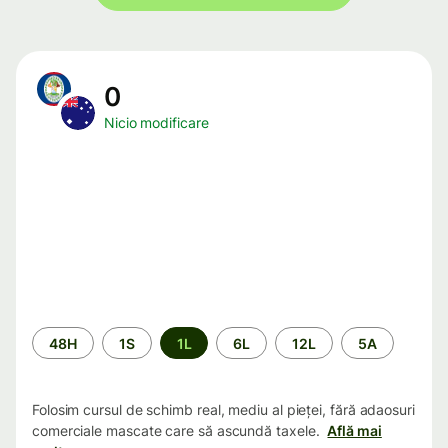
0
Nicio modificare
Perioada
48H
1S
1L
6L
12L
5A
Folosim cursul de schimb real, mediu al pieței, fără adaosuri
comerciale mascate care să ascundă taxele.
Află mai