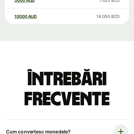
5000
AUD
7.025
BZD
10000
AUD
14.050
BZD
Întrebări
frecvente
Cum convertesc monedele?