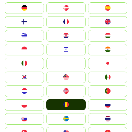
Deutschland
Denmark
España
Suomi
France
United Kingdom
Greece
Hrvatska
Magyarország
Indonesia
Israel
India
Italia
JA
Japan
South Korea
Malay
Mexico
Nederland
Norge
Portugal
România
Polska
Россия
Slovensko
Ruoŧŧa
ไทย