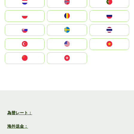
Nederland
Norge
Portugal
Polska
România
Россия
Slovensko
Ruoŧŧa
ไทย
Türkiye
United States
Vietnam
中国
中國香港特別行政區
為替レート：
海外送金：