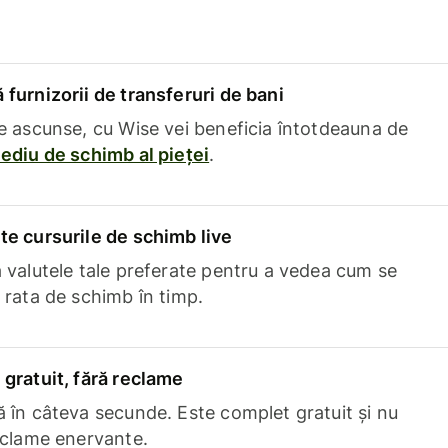
furnizorii de transferuri de bani
e ascunse, cu Wise vei beneficia întotdeauna de
ediu de schimb al pieței
.
e cursurile de schimb live
 valutele tale preferate pentru a vedea cum se
 rata de schimb în timp.
gratuit, fără reclame
 în câteva secunde. Este complet gratuit și nu
eclame enervante.