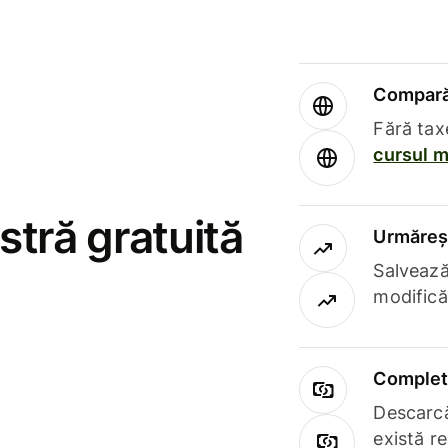
Compară 
Fără tax
cursul m
stră gratuită
Urmăreșt
Salvează
modifică
Complet 
Descarcă
există r