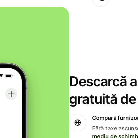
Descarcă ap
gratuită d
Compară furnizori
Fără taxe ascuns
mediu de schimb 