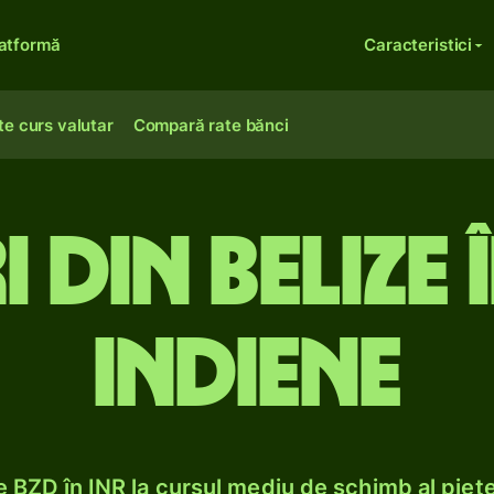
atformă
Caracteristici
te curs valutar
Compară rate bănci
 din Belize î
indiene
 BZD în INR la cursul mediu de schimb al piețe