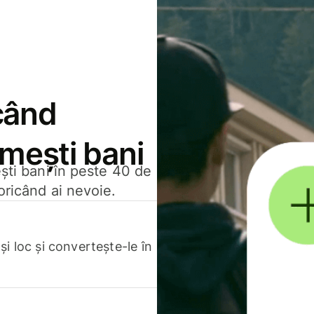
când
rimești bani
ești bani în peste 40 de
oricând ai nevoie.
.
i loc și convertește-le în