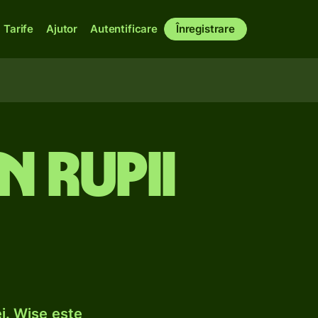
Tarife
Ajutor
Autentificare
Înregistrare
n rupii
i. Wise este