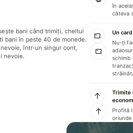
în acela
câteva 
ște bani când trimiți, cheltui
Un card 
ști bani în peste 40 de monede.
Nu-ți fac
 nevoie, într-un singur cont,
adaosuri
i nevoie.
schimb 
tranzacț
străinăt
Trimite 
economi
Profită 
oriunde 