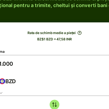
ional pentru a trimite, cheltui și converti bani 
Rata de schimb medie a pieței
BZ$1 BZD = 47,58 INR
ma
BZD