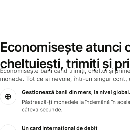
Economisește atunci 
cheltuiești, trimiți și p
Economisește bani când trimiți, cheltui și prim
monede. Tot ce ai nevoie, într-un singur cont, 
Gestionează banii din mers, la nivel global
Păstrează-ți monedele la îndemână în acelaș
câteva secunde.
Un card internațional de debit