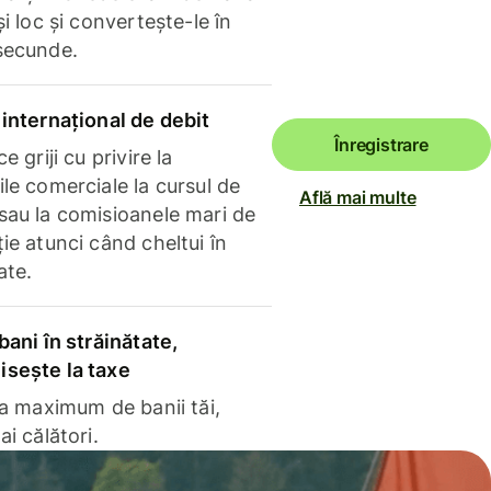
și loc și convertește-le în
secunde.
internațional de debit
Înregistrare
e griji cu privire la
le comerciale la cursul de
Află mai multe
sau la comisioanele mari de
ie atunci când cheltui în
ate.
bani în străinătate,
sește la taxe
la maximum de banii tăi,
ai călători.