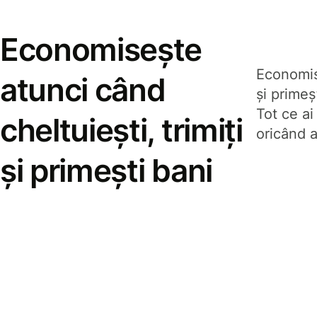
Economisește
Economise
atunci când
și prime
Tot ce ai
cheltuiești, trimiți
oricând a
și primești bani