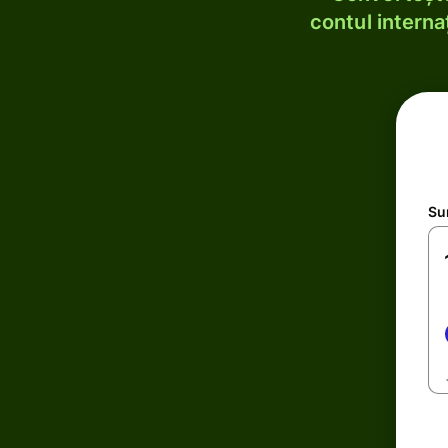
contul internaț
Su