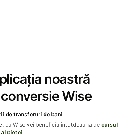
licația noastră
e conversie Wise
i de transferuri de bani
e, cu Wise vei beneficia întotdeauna de
cursul
al pieței
.