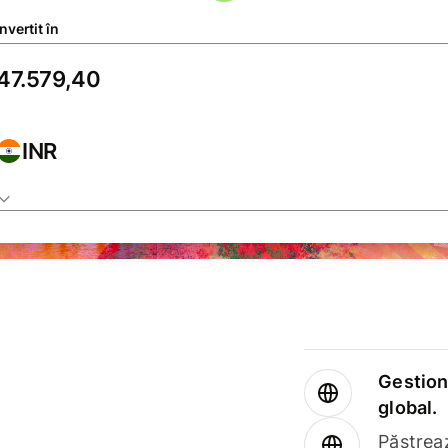
vertit în
INR
Gestione
global.
Păstrea