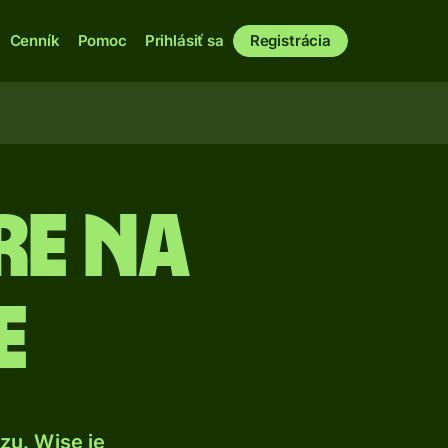
Cenník
Pomoc
Prihlásiť sa
Registrácia
re na
e
zu. Wise je