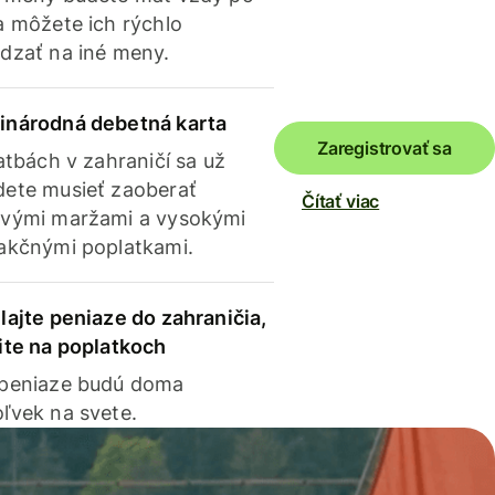
a môžete ich rýchlo
dzať na iné meny.
inárodná debetná karta
Zaregistrovať sa
latbách v zahraničí sa už
ete musieť zaoberať
Čítať viac
vými maržami a vysokými
akčnými poplatkami.
lajte peniaze do zahraničia,
ite na poplatkoch
 peniaze budú doma
ľvek na svete.