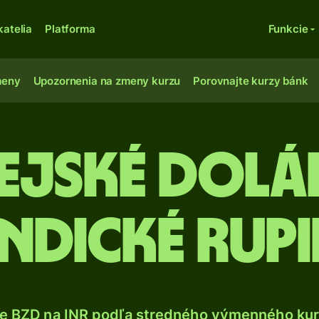
katelia
Platforma
Funkcie
meny
Upozornenia na zmeny kurzu
Porovnajte kurzy bánk
zejské dolá
indické rupi
e BZD na INR podľa stredného výmenného kur