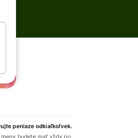
ujte peniaze odkiaľkoľvek.
 meny budete mať vždy po