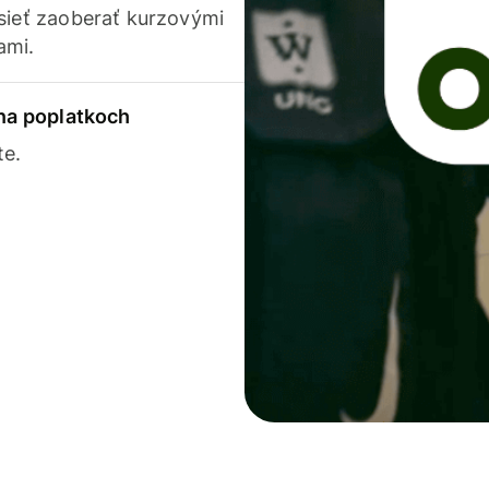
usieť zaoberať kurzovými
ami.
 na poplatkoch
te.