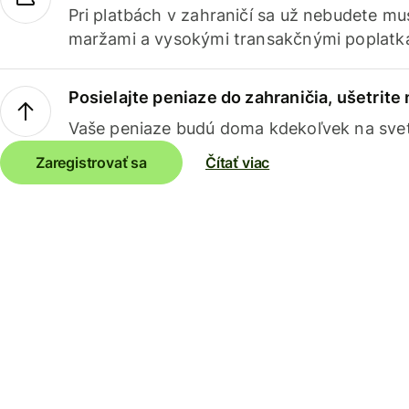
Pri platbách v zahraničí sa už nebudete m
maržami a vysokými transakčnými poplatk
Posielajte peniaze do zahraničia, ušetrite
Vaše peniaze budú doma kdekoľvek na sve
Zaregistrovať sa
Čítať viac