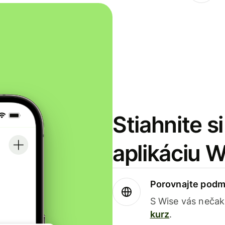
Stiahnite s
aplikáciu 
Porovnajte podm
S Wise vás nečak
kurz
.