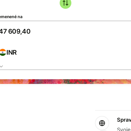
emenené na
INR
Sprav
Svoje