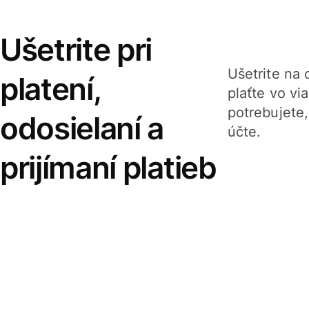
Ušetrite pri
Ušetrite na o
platení,
plaťte vo v
potrebujete
odosielaní a
účte.
prijímaní platieb