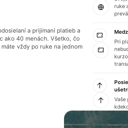
ruke 
prevá
dosielaní a prijímaní platieb a
Medz
iac ako 40 menách. Všetko, čo
Pri p
, máte vždy po ruke na jednom
nebud
kurzo
trans
Posie
ušetr
Vaše
kdeko