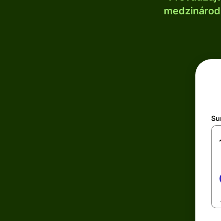
medzinárodn
Su