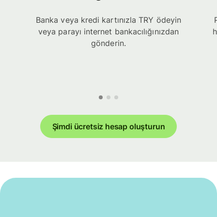
Banka veya kredi kartınızla TRY ödeyin
veya parayı internet bankacılığınızdan
h
gönderin.
Şimdi ücretsiz hesap oluşturun