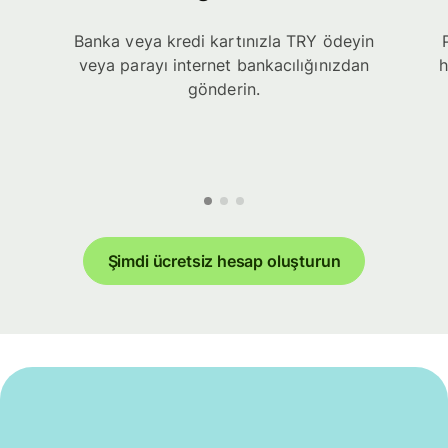
Banka veya kredi kartınızla TRY ödeyin
veya parayı internet bankacılığınızdan
h
gönderin.
Şimdi ücretsiz hesap oluşturun