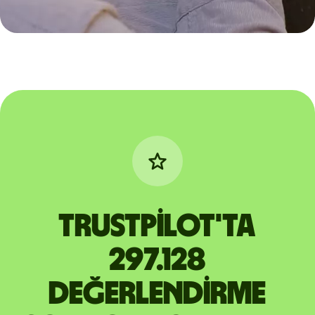
Trustpilot'ta
297.128
değerlendirme