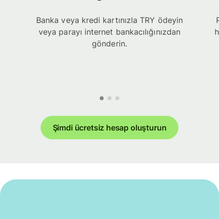
Banka veya kredi kartınızla TRY ödeyin
veya parayı internet bankacılığınızdan
h
gönderin.
Şimdi ücretsiz hesap oluşturun