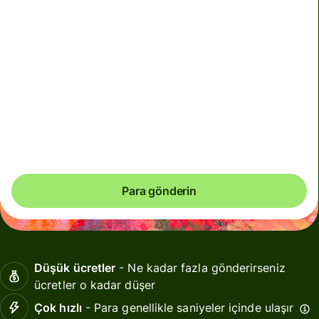
Toplam ücretler
180,89 TRY
TRY tutarına dâhildir
İstikrarsız dönemlerde kuru garanti edemiyoruz.
Belirlediğiniz tam tutarın ulaşmasını istiyorsanız Wise
hesabınızı kullanarak ödeme yapın.
Para gönderin
Düşük ücretler
- Ne kadar fazla gönderirseniz
ücretler o kadar düşer
Çok hızlı
- Para genellikle saniyeler içinde ulaşır