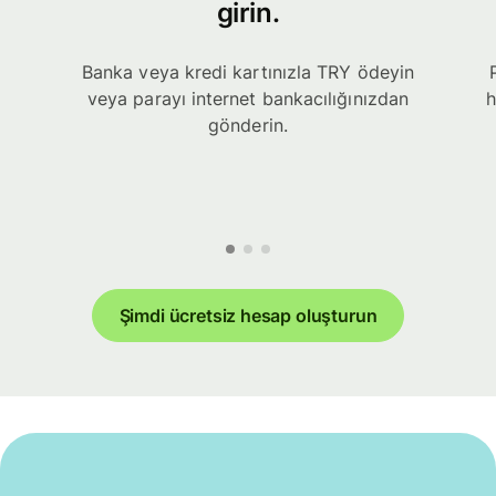
girin.
Banka veya kredi kartınızla TRY ödeyin
veya parayı internet bankacılığınızdan
h
gönderin.
Şimdi ücretsiz hesap oluşturun