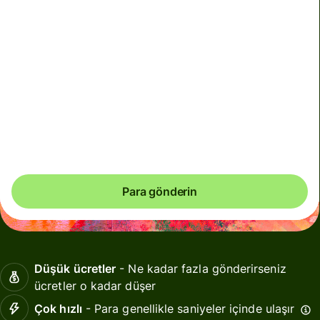
Toplam ücretler
180,89 TRY
TRY tutarına dâhildir
İstikrarsız dönemlerde kuru garanti edemiyoruz.
Belirlediğiniz tam tutarın ulaşmasını istiyorsanız Wise
hesabınızı kullanarak ödeme yapın.
Para gönderin
Düşük ücretler
- Ne kadar fazla gönderirseniz
ücretler o kadar düşer
Çok hızlı
- Para genellikle saniyeler içinde ulaşır