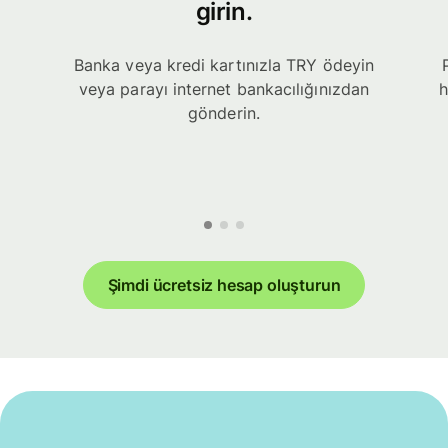
girin.
Banka veya kredi kartınızla TRY ödeyin
veya parayı internet bankacılığınızdan
h
gönderin.
Şimdi ücretsiz hesap oluşturun