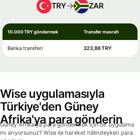
TRY
ZAR
10.000 TRY göndermek
Transfer masrafı
Banka transferi
323,88 TRY
Wise uygulamasıyla
Türkiye'den Güney
Afrika'ya para gönderin
Güney Afrika'ya para göndermek için bir uygulama
mı arıyorsunuz? Wise ile hareket hâlindeyken para