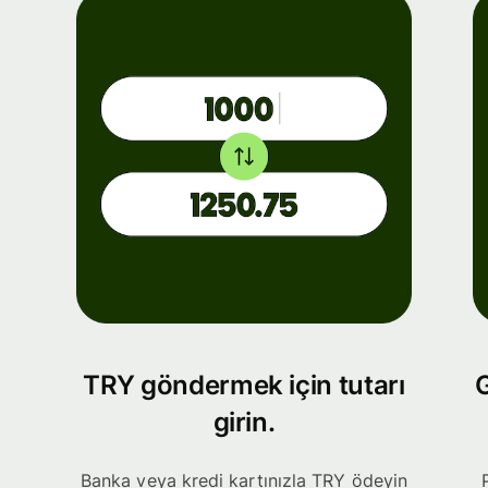
TRY göndermek için tutarı
G
girin.
Banka veya kredi kartınızla TRY ödeyin