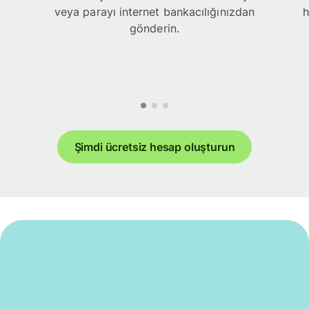
veya parayı internet bankacılığınızdan
h
gönderin.
Şimdi ücretsiz hesap oluşturun