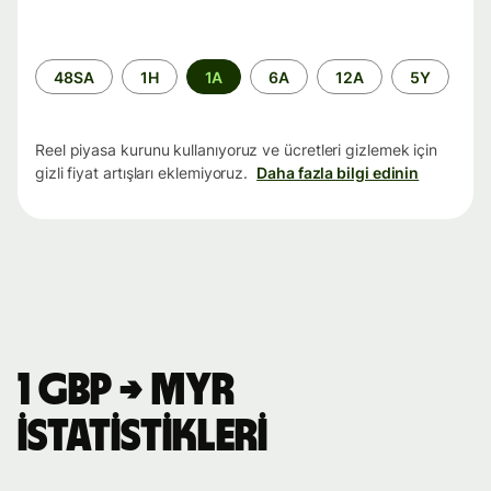
Zaman
48SA
1H
1A
6A
12A
5Y
aralığı
Reel piyasa kurunu kullanıyoruz ve ücretleri gizlemek için
gizli fiyat artışları eklemiyoruz.
Daha fazla bilgi edinin
1 GBP → MYR
istatistikleri