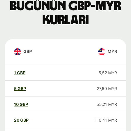
Bugünün GBP-MYR
kurları
GBP
MYR
1
GBP
5,52
MYR
5
GBP
27,60
MYR
10
GBP
55,21
MYR
20
GBP
110,41
MYR