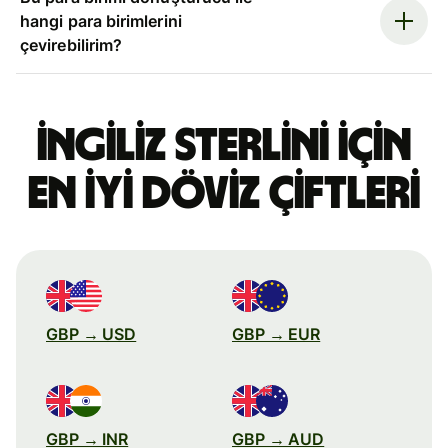
hangi para birimlerini
çevirebilirim?
İngiliz sterlini için
en iyi döviz çiftleri
GBP → USD
GBP → EUR
GBP → INR
GBP → AUD