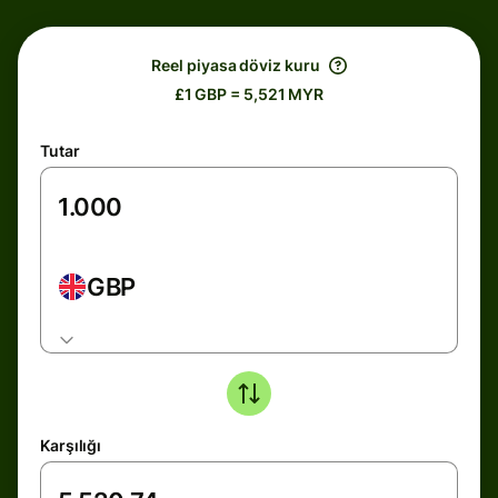
Reel piyasa döviz kuru
£1 GBP = 5,521 MYR
Tutar
GBP
Karşılığı