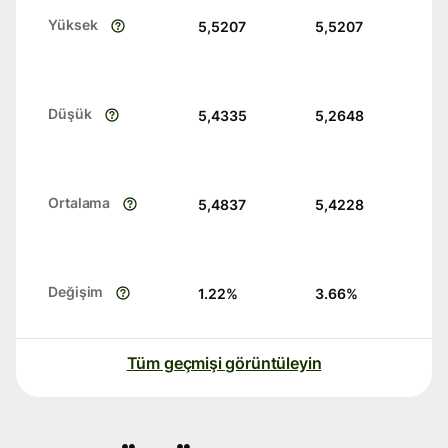
Yüksek
5,5207
5,5207
Düşük
5,4335
5,2648
Ortalama
5,4837
5,4228
Değişim
1.22
%
3.66
%
Tüm geçmişi görüntüleyin