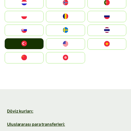
Nederland
Norge
Portugal
Polska
România
Россия
Slovensko
Ruoŧŧa
ไทย
Türkiye
United States
Vietnam
中国
中國香港特別行政區
Döviz kurları:
Uluslararası para transferleri: