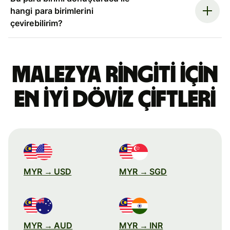
hangi para birimlerini
çevirebilirim?
Malezya ringiti için
en iyi döviz çiftleri
MYR → USD
MYR → SGD
MYR → AUD
MYR → INR