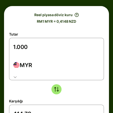
Reel piyasa döviz kuru
RM1 MYR = 0,4148 NZD
Tutar
MYR
Karşılığı