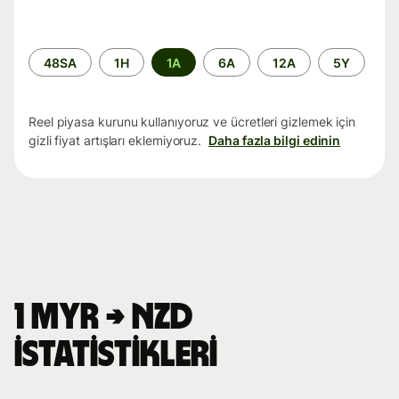
Zaman
48SA
1H
1A
6A
12A
5Y
aralığı
Reel piyasa kurunu kullanıyoruz ve ücretleri gizlemek için
gizli fiyat artışları eklemiyoruz.
Daha fazla bilgi edinin
1 MYR → NZD
istatistikleri