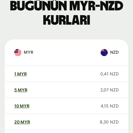
Bugünün MYR-NZD
kurları
MYR
NZD
1
MYR
0,41
NZD
5
MYR
2,07
NZD
10
MYR
4,15
NZD
20
MYR
8,30
NZD