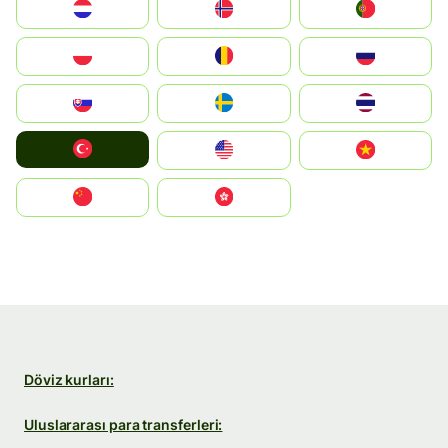
Nederland
Norge
Portugal
Polska
România
Россия
Slovensko
Ruoŧŧa
ไทย
Türkiye
United States
Vietnam
中国
中國香港特別行政區
Döviz kurları:
Uluslararası para transferleri: