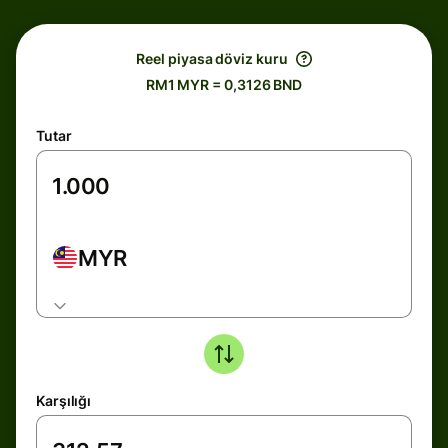
Reel piyasa döviz kuru
RM1 MYR = 0,3126 BND
Tutar
MYR
Karşılığı