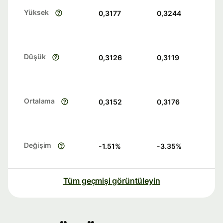
Yüksek
0,3177
0,3244
Düşük
0,3126
0,3119
Ortalama
0,3152
0,3176
Değişim
-1.51
%
-3.35
%
Tüm geçmişi görüntüleyin