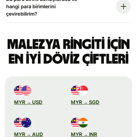
hangi para birimlerini
çevirebilirim?
Malezya ringiti için
en iyi döviz çiftleri
MYR → USD
MYR → SGD
MYR → AUD
MYR → INR