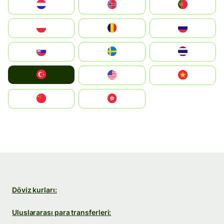
Nederland
Norge
Portugal
Polska
România
Россия
Slovensko
Ruoŧŧa
ไทย
Türkiye
United States
Vietnam
中国
中國香港特別行政區
Döviz kurları:
Uluslararası para transferleri: