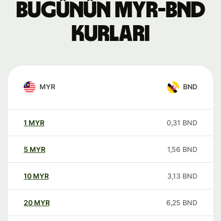
Bugünün MYR-BND
kurları
MYR
BND
1
MYR
0,31
BND
5
MYR
1,56
BND
10
MYR
3,13
BND
20
MYR
6,25
BND