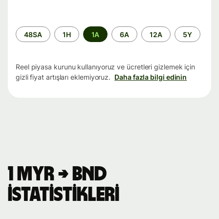
Zaman
48SA
1H
1A
6A
12A
5Y
aralığı
Reel piyasa kurunu kullanıyoruz ve ücretleri gizlemek için
gizli fiyat artışları eklemiyoruz.
Daha fazla bilgi edinin
1 MYR → BND
istatistikleri