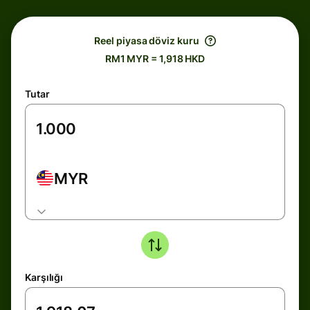
Reel piyasa döviz kuru
RM1 MYR = 1,918 HKD
Tutar
MYR
Karşılığı