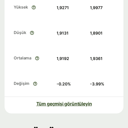
Yüksek
1,9271
1,9977
Düşük
1,9131
1,8901
Ortalama
1,9192
1,9361
Değişim
-0.20
%
-3.99
%
Tüm geçmişi görüntüleyin