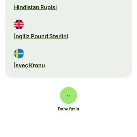
Hindistan Rupisi
İngiliz Pound Sterlini
İsveç Kronu
Daha fazla