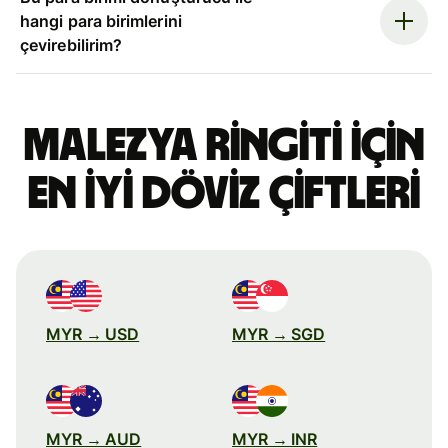
hangi para birimlerini
çevirebilirim?
Malezya ringiti için
en iyi döviz çiftleri
MYR → USD
MYR → SGD
MYR → AUD
MYR → INR