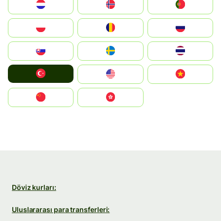
Nederland
Norge
Portugal
Polska
România
Россия
Slovensko
Ruoŧŧa
ไทย
Türkiye
United States
Vietnam
中国
中國香港特別行政區
Döviz kurları:
Uluslararası para transferleri: