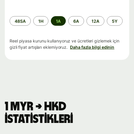
Zaman
48SA
1H
1A
6A
12A
5Y
aralığı
Reel piyasa kurunu kullanıyoruz ve ücretleri gizlemek için
gizli fiyat artışları eklemiyoruz.
Daha fazla bilgi edinin
1 MYR → HKD
istatistikleri