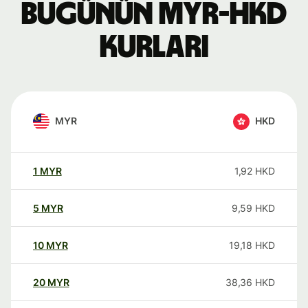
Bugünün MYR-HKD
kurları
MYR
HKD
1
MYR
1,92
HKD
5
MYR
9,59
HKD
10
MYR
19,18
HKD
20
MYR
38,36
HKD