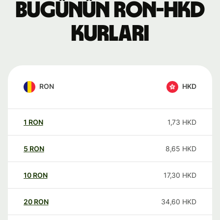
Bugünün RON-HKD
kurları
RON
HKD
1
RON
1,73
HKD
5
RON
8,65
HKD
10
RON
17,30
HKD
20
RON
34,60
HKD