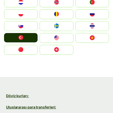
Nederland
Norge
Portugal
Polska
România
Россия
Slovensko
Ruoŧŧa
ไทย
Türkiye
United States
Vietnam
中国
中國香港特別行政區
Döviz kurları:
Uluslararası para transferleri: