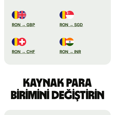
RON → GBP
RON → SGD
RON → CHF
RON → INR
Kaynak para
birimini değiştirin