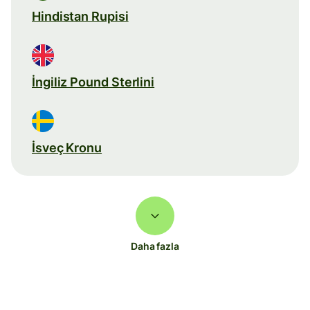
Hindistan Rupisi
İngiliz Pound Sterlini
İsveç Kronu
Daha fazla