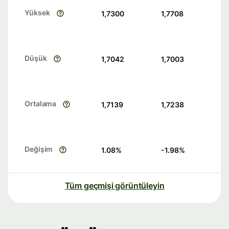
Yüksek
1,7300
1,7708
Düşük
1,7042
1,7003
Ortalama
1,7139
1,7238
Değişim
1.08
%
-1.98
%
Tüm geçmişi görüntüleyin