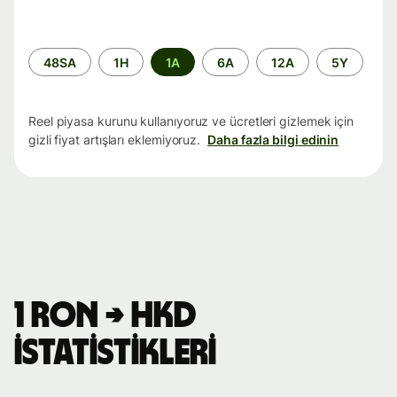
Zaman
48SA
1H
1A
6A
12A
5Y
aralığı
Reel piyasa kurunu kullanıyoruz ve ücretleri gizlemek için
gizli fiyat artışları eklemiyoruz.
Daha fazla bilgi edinin
1 RON → HKD
istatistikleri