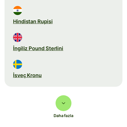
Hindistan Rupisi
İngiliz Pound Sterlini
İsveç Kronu
Daha fazla