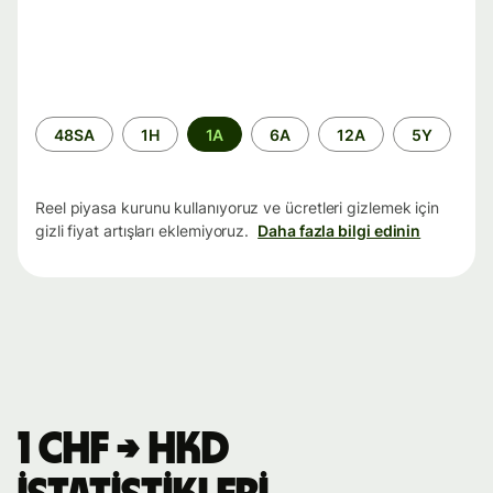
Zaman
48SA
1H
1A
6A
12A
5Y
aralığı
Reel piyasa kurunu kullanıyoruz ve ücretleri gizlemek için
gizli fiyat artışları eklemiyoruz.
Daha fazla bilgi edinin
1 CHF → HKD