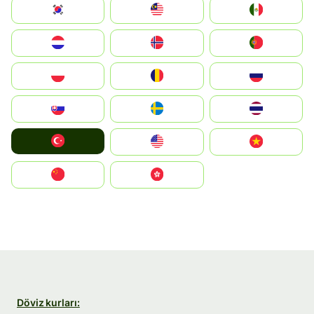
South Korea
Malay
Mexico
Nederland
Norge
Portugal
Polska
România
Россия
Slovensko
Ruoŧŧa
ไทย
Türkiye
United States
Vietnam
中国
中國香港特別行政區
Döviz kurları: