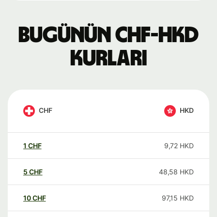
Bugünün CHF-HKD
kurları
CHF
HKD
1
CHF
9,72
HKD
5
CHF
48,58
HKD
10
CHF
97,15
HKD