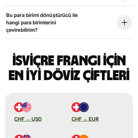
Bu para birimi dönüştürücü ile
hangi para birimlerini
çevirebilirim?
İsviçre frangı için
en iyi döviz çiftleri
CHF → USD
CHF → EUR