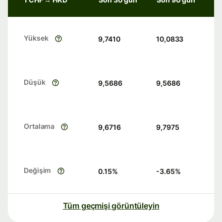
Yüksek
9,7410
10,0833
Düşük
9,5686
9,5686
Ortalama
9,6716
9,7975
Değişim
0.15
%
-3.65
%
Tüm geçmişi görüntüleyin