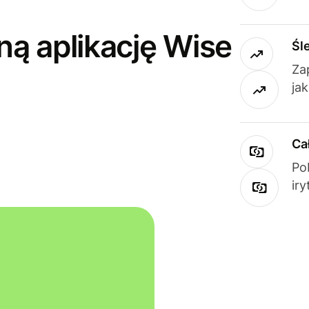
ną aplikację Wise
Śl
Za
ja
Ca
Po
ir