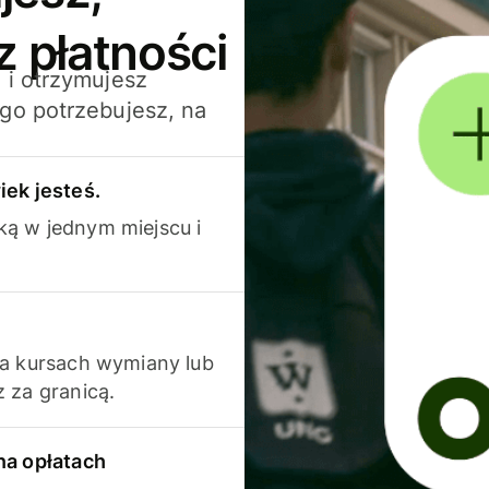
z płatności
 i otrzymujesz
go potrzebujesz, na
iek jesteś.
ką w jednym miejscu i
na kursach wymiany lub
 za granicą.
na opłatach