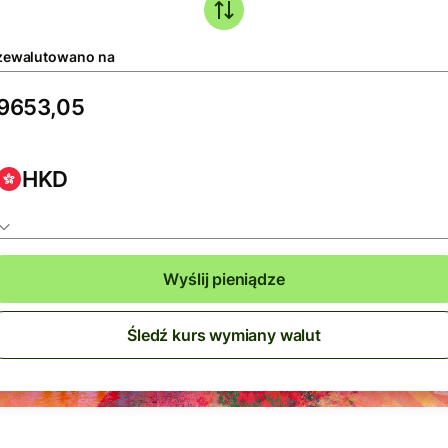
zewalutowano na
HKD
Wyślij pieniądze
Śledź kurs wymiany walut