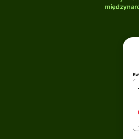
międzynaro
Kw