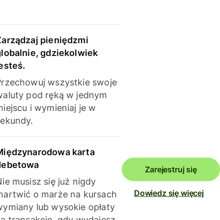
Zarządzaj pieniędzmi
globalnie, gdziekolwiek
esteś.
Przechowuj wszystkie swoje
waluty pod ręką w jednym
iejscu i wymieniaj je w
sekundy.
Międzynarodowa karta
debetowa
Zarejestruj się
ie musisz się już nigdy
Dowiedz się więcej
martwić o marże na kursach
wymiany lub wysokie opłaty
za transakcje, gdy wydajesz