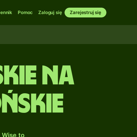
ennik
Pomoc
Zaloguj się
Zarejestruj się
kie na
ńskie
 Wise to