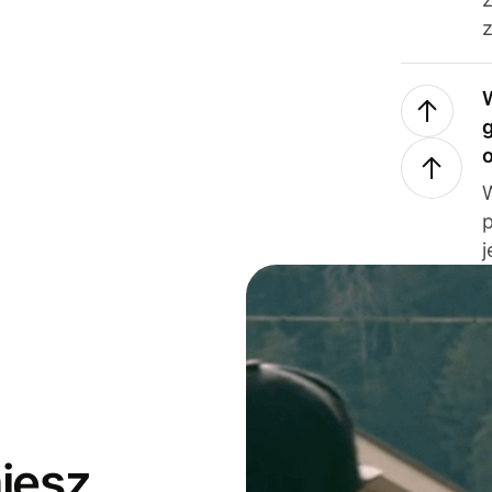
z
j
jesz,