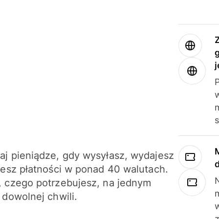
j
m
j pieniądze, gdy wysyłasz, wydajesz
jesz płatności w ponad 40 walutach.
N
 czego potrzebujesz, na jednym
 dowolnej chwili.