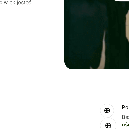
olwiek jesteś.
Po
Be
uś