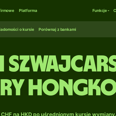
firmowe
Platforma
Funkcje
C
adomości o kursie
Porównaj z bankami
i szwajcars
ry hongko
CHF na HKD po uśrednionym kursie wymiany.