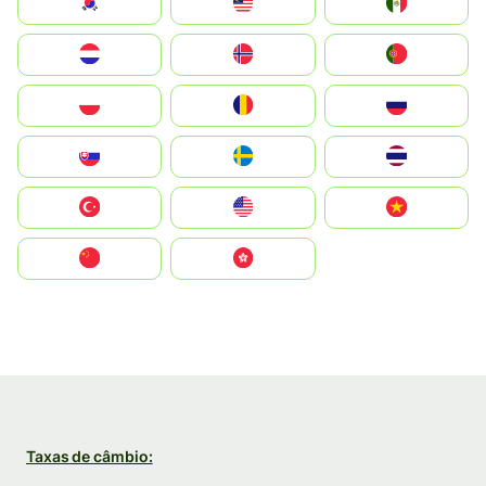
South Korea
Malay
Mexico
Nederland
Norge
Portugal
Polska
România
Россия
Slovensko
Ruoŧŧa
ไทย
Türkiye
United States
Vietnam
中国
中國香港特別行政區
Taxas de câmbio: