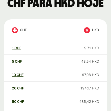
CHF para HKD hoje
CHF
HKD
1
CHF
9,71
HKD
5
CHF
48,54
HKD
10
CHF
97,08
HKD
20
CHF
194,17
HKD
50
CHF
485,42
HKD