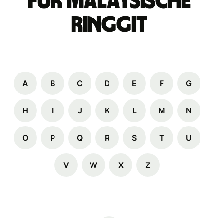
für malaysische
Ringgit
A
B
C
D
E
F
G
H
I
J
K
L
M
N
O
P
Q
R
S
T
U
V
W
X
Z