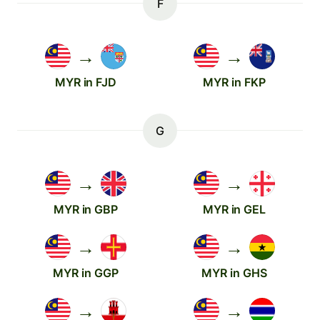
F
→
→
MYR in FJD
MYR in FKP
G
→
→
MYR in GBP
MYR in GEL
→
→
MYR in GGP
MYR in GHS
→
→