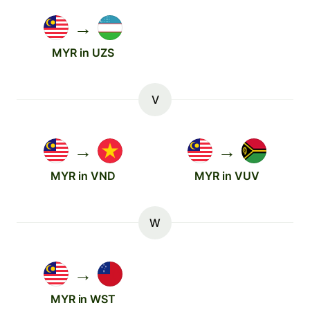
→
MYR in UZS
V
→
→
MYR in VND
MYR in VUV
W
→
MYR in WST