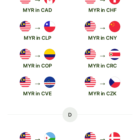
MYR in CAD
MYR in CHF
→
→
MYR in CLP
MYR in CNY
→
→
MYR in COP
MYR in CRC
→
→
MYR in CVE
MYR in CZK
D
→
→