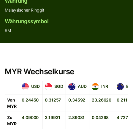
Währung
Malaysischer Ringgit
Währungssymbol
RM
MYR Wechselkurse
USD
SGD
AUD
INR
EUR
USD
SGD
AUD
INR
EU
Von
0.24450
0.31257
0.34592
23.26620
0.21153
MYR
Zu
4.09000
3.19931
2.89081
0.04298
4.72743
MYR