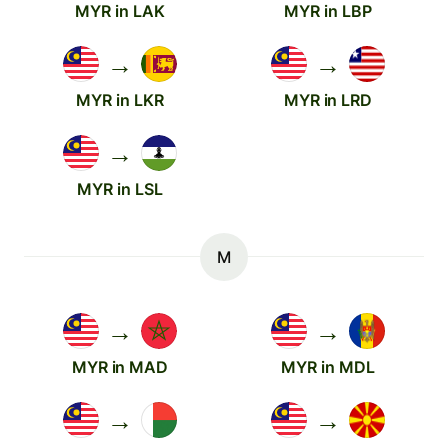
MYR in LAK
MYR in LBP
→
→
MYR in LKR
MYR in LRD
→
MYR in LSL
M
→
→
MYR in MAD
MYR in MDL
→
→