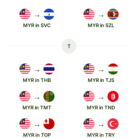
→
→
MYR in SVC
MYR in SZL
T
→
→
MYR in THB
MYR in TJS
→
→
MYR in TMT
MYR in TND
→
→
MYR in TOP
MYR in TRY