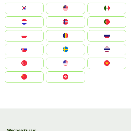
South Korea
Malay
Mexico
Nederland
Norge
Portugal
Polska
România
Россия
Slovensko
Ruoŧŧa
ไทย
Türkiye
United States
Vietnam
中国
中國香港特別行政區
Wechselkurse: