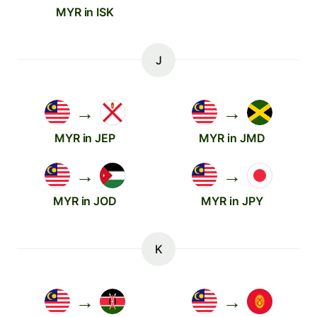
MYR in ISK
J
→
→
MYR in JEP
MYR in JMD
→
→
MYR in JOD
MYR in JPY
K
→
→