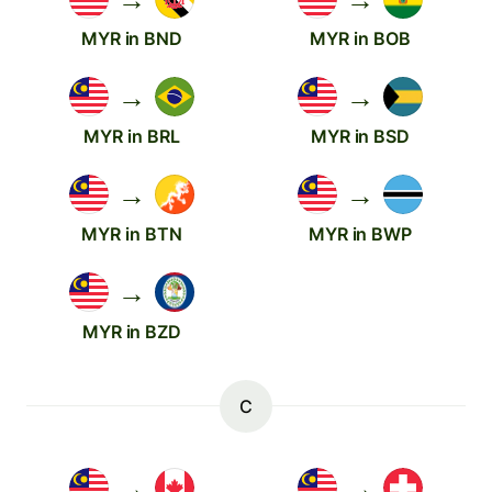
MYR in BND
MYR in BOB
→
→
MYR in BRL
MYR in BSD
→
→
MYR in BTN
MYR in BWP
→
MYR in BZD
C
→
→