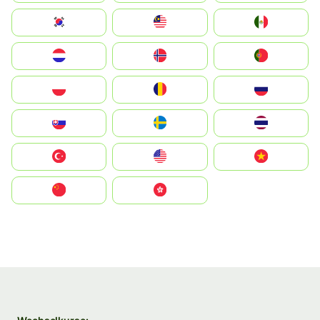
South Korea
Malay
Mexico
Nederland
Norge
Portugal
Polska
România
Россия
Slovensko
Ruoŧŧa
ไทย
Türkiye
United States
Vietnam
中国
中國香港特別行政區