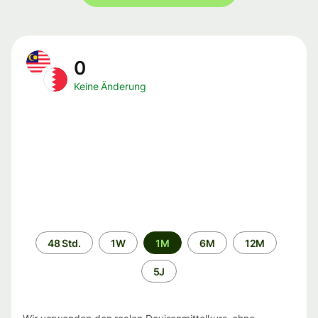
0
Keine Änderung
Zeitraum
48 Std.
1W
1M
6M
12M
5J