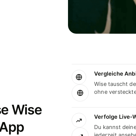
Vergleiche Anb
Wise tauscht d
ohne versteckt
se Wise
Verfolge Live-
-App
Du kannst dein
jederzeit anseh