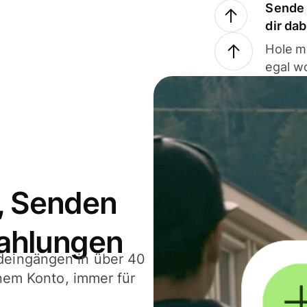
Sende 
dir da
Hole m
egal w
, Senden
ahlungen
deingängen in über 40
inem Konto, immer für