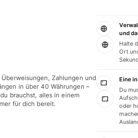
Verwal
und da
Halte 
Ort und
Sekund
i Überweisungen, Zahlungen und
Eine i
ängen in über 40 Währungen –
Du mus
 du brauchst, alles in einem
Aufsch
mer für dich bereit.
oder h
machen
Ausland