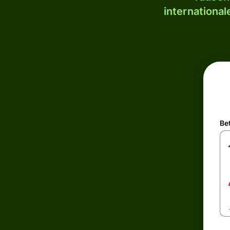
internationa
Be