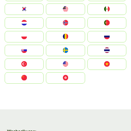
South Korea
Malay
Mexico
Nederland
Norge
Portugal
Polska
România
Россия
Slovensko
Ruoŧŧa
ไทย
Türkiye
United States
Vietnam
中国
中國香港特別行政區