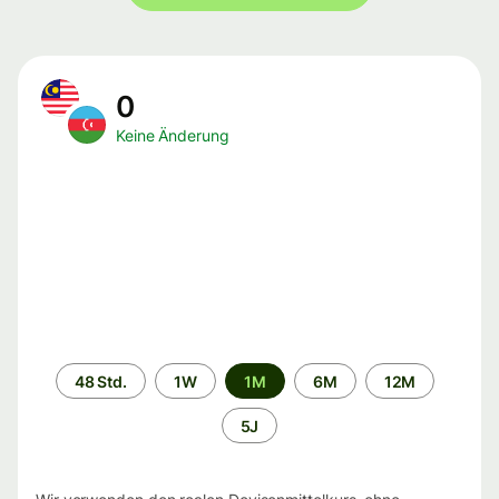
0
Keine Änderung
Zeitraum
48 Std.
1W
1M
6M
12M
5J