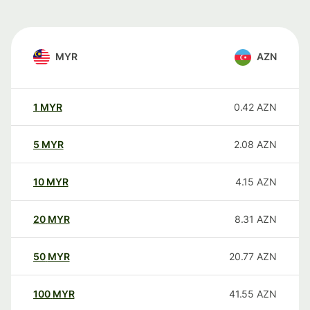
MYR
AZN
1
MYR
0.42
AZN
5
MYR
2.08
AZN
10
MYR
4.15
AZN
20
MYR
8.31
AZN
50
MYR
20.77
AZN
100
MYR
41.55
AZN