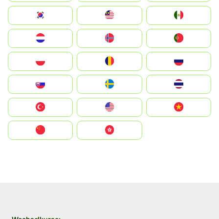
South Korea
Malay
Mexico
Nederland
Norge
Portugal
Polska
România
Россия
Slovensko
Ruoŧŧa
ไทย
Türkiye
United States
Vietnam
中国
中國香港特別行政區