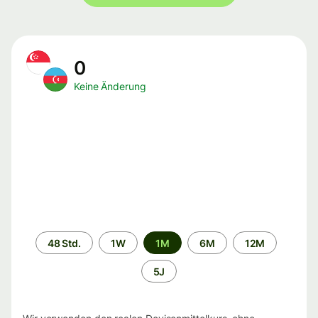
0
Keine Änderung
Zeitraum
48 Std.
1W
1M
6M
12M
5J