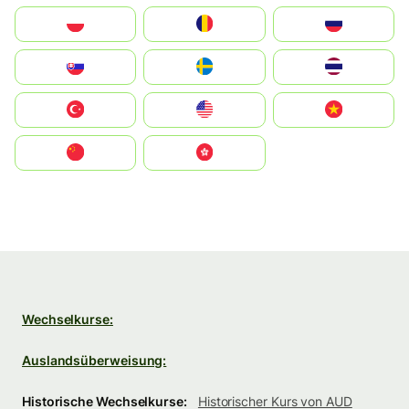
Polska
România
Россия
Slovensko
Ruoŧŧa
ไทย
Türkiye
United States
Vietnam
中国
中國香港特別行政區
Wechselkurse:
Auslandsüberweisung:
Historische Wechselkurse:
Historischer Kurs von AUD