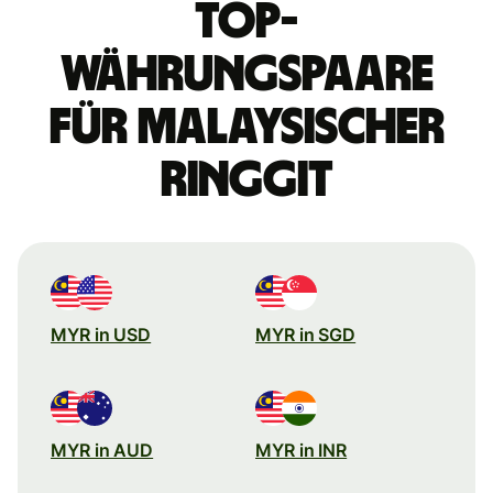
Top-
Währungspaare
für malaysischer
Ringgit
MYR in USD
MYR in SGD
MYR in AUD
MYR in INR