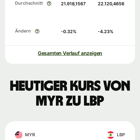
Durchschnitt
21.918,1567
22.120,4656
Ändern
-0.32
%
-4.23
%
Gesamten Verlauf anzeigen
Heutiger Kurs von
MYR zu LBP
MYR
LBP