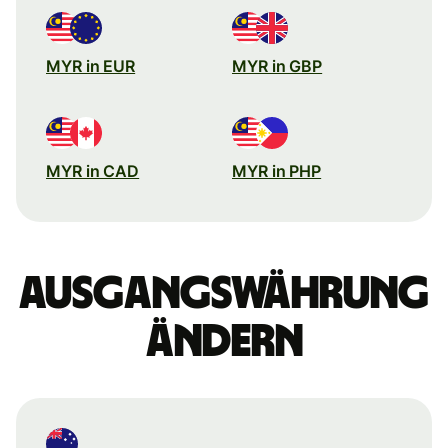
MYR in EUR
MYR in GBP
MYR in CAD
MYR in PHP
Ausgangswährung
ändern