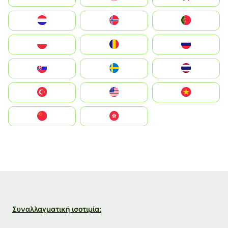
Nederland
Norge
Portugal
Polska
România
Россия
Slovensko
Ruoŧŧa
ไทย
Türkiye
United States
Vietnam
中国
中國香港特別行政區
Συναλλαγματική ισοτιμία: