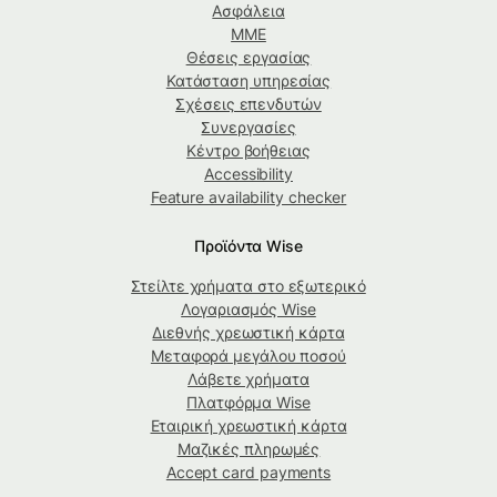
Ασφάλεια
ΜΜΕ
Θέσεις εργασίας
Κατάσταση υπηρεσίας
Σχέσεις επενδυτών
Συνεργασίες
Κέντρο βοήθειας
Accessibility
Feature availability checker
Προϊόντα Wise
Στείλτε χρήματα στο εξωτερικό
Λογαριασμός Wise
Διεθνής χρεωστική κάρτα
Μεταφορά μεγάλου ποσού
Λάβετε χρήματα
Πλατφόρμα Wise
Εταιρική χρεωστική κάρτα
Μαζικές πληρωμές
Accept card payments