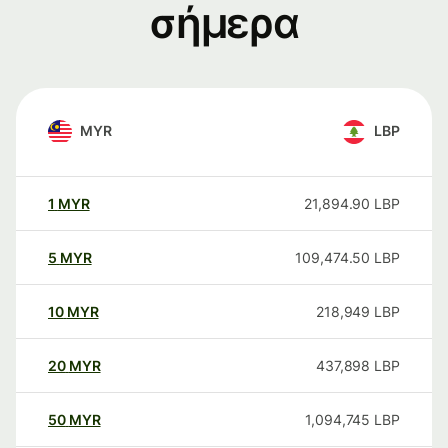
σήμερα
MYR
LBP
1
MYR
21,894.90
LBP
5
MYR
109,474.50
LBP
10
MYR
218,949
LBP
20
MYR
437,898
LBP
50
MYR
1,094,745
LBP