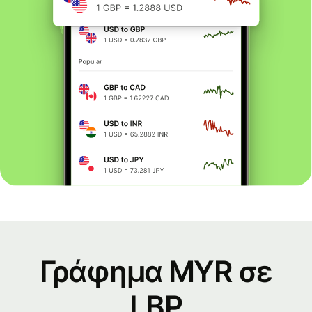
Γράφημα MYR σε
LBP