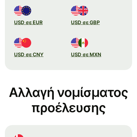
USD σε EUR
USD σε GBP
USD σε CNY
USD σε MXN
Αλλαγή νομίσματος
προέλευσης