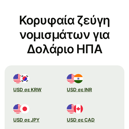
Κορυφαία ζεύγη
νομισμάτων για
Δολάριο ΗΠΑ
USD σε KRW
USD σε INR
USD σε JPY
USD σε CAD