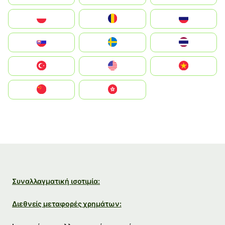
Polska
România
Россия
Slovensko
Ruoŧŧa
ไทย
Türkiye
United States
Vietnam
中国
中國香港特別行政區
Συναλλαγματική ισοτιμία:
Διεθνείς μεταφορές χρημάτων: