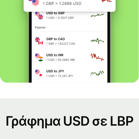
Γράφημα USD σε LBP