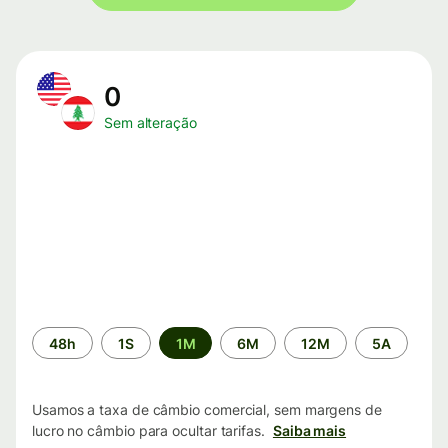
0
Sem alteração
Período
48h
1S
1M
6M
12M
5A
de
tempo
Usamos a taxa de câmbio comercial, sem margens de
lucro no câmbio para ocultar tarifas.
Saiba mais