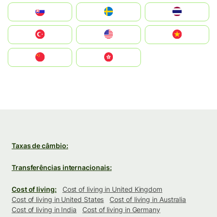
Slovensko
Ruoŧŧa
ไทย
Türkiye
United States
Vietnam
中国
中國香港特別行政區
Taxas de câmbio:
Transferências internacionais:
Cost of living:
Cost of living in United Kingdom
Cost of living in United States
Cost of living in Australia
Cost of living in India
Cost of living in Germany