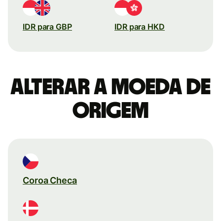
IDR para GBP
IDR para HKD
Alterar a moeda de
origem
Coroa Checa