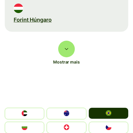
Forint Húngaro
Mostrar mais
Brazil
الإمارات العربية المتحدة
Australia
България
Switzerland
Czechia