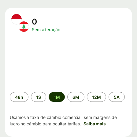
0
Sem alteração
Período
48h
1S
1M
6M
12M
5A
de
tempo
Usamos a taxa de câmbio comercial, sem margens de
lucro no câmbio para ocultar tarifas.
Saiba mais