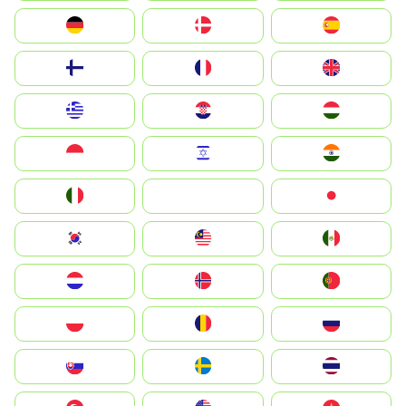
Deutschland
Denmark
España
Suomi
France
United Kingdom
Greece
Hrvatska
Magyarország
Indonesia
Israel
India
Italia
JA
Japan
South Korea
Malay
Mexico
Nederland
Norge
Portugal
Polska
România
Россия
Slovensko
Ruoŧŧa
ไทย