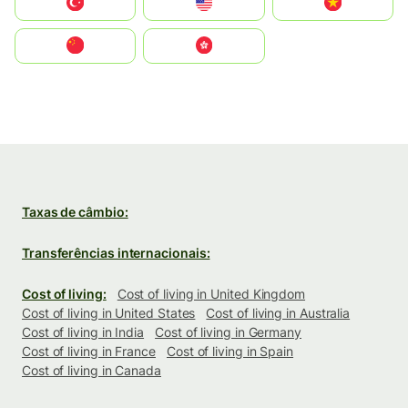
Türkiye
United States
Vietnam
中国
中國香港特別行政區
Taxas de câmbio:
Transferências internacionais:
Cost of living:
Cost of living in United Kingdom
Cost of living in United States
Cost of living in Australia
Cost of living in India
Cost of living in Germany
Cost of living in France
Cost of living in Spain
Cost of living in Canada