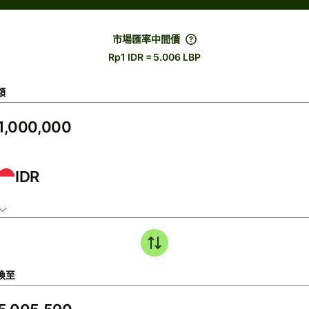
市場匯率中間價
Rp1 IDR = 5.006 LBP
額
IDR
換至