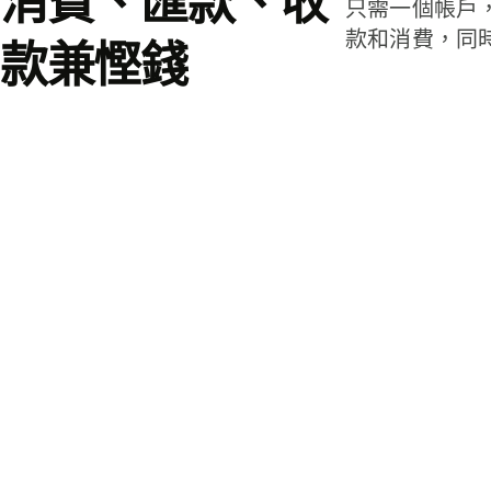
消費、匯款、收
只需一個帳戶
款和消費，同
款兼慳錢