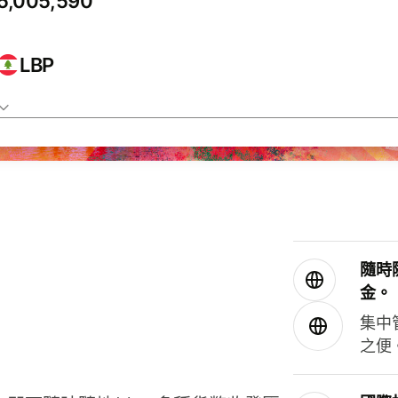
LBP
隨時
金。
集中
之便