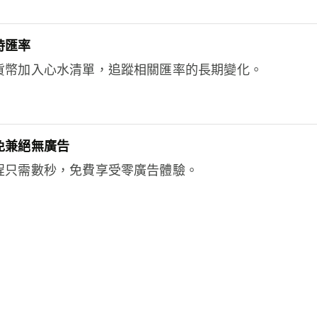
時匯率
貨幣加入心水清單，追蹤相關匯率的長期變化。
免兼絕無廣告
程只需數秒，免費享受零廣告體驗。