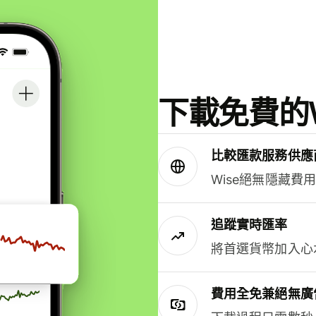
下載免費的W
比較匯款服務供應
Wise絕無隱藏費
追蹤實時匯率
將首選貨幣加入心
費用全免兼絕無廣