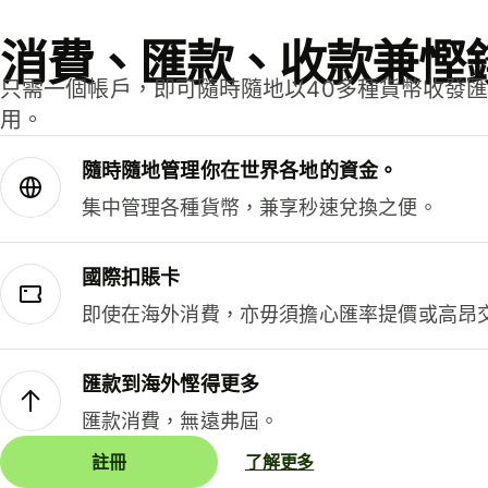
消費、匯款、收款兼慳
只需一個帳戶，即可隨時隨地以40多種貨幣收發
用。
隨時隨地管理你在世界各地的資金。
集中管理各種貨幣，兼享秒速兌換之便。
國際扣賬卡
即使在海外消費，亦毋須擔心匯率提價或高昂
匯款到海外慳得更多
匯款消費，無遠弗屆。
註冊
了解更多