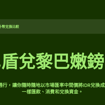
外幣兌換比較
尼盾兌黎巴嫩鎊
球通行，讓你隨時隨地以市場匯率中間價將IDR兌換成
一樣匯款、消費和兌換資金。