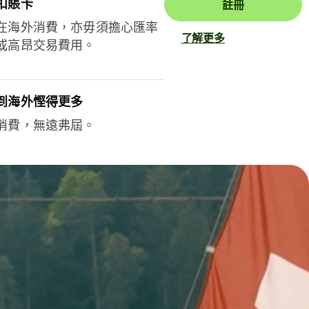
扣賬卡
註冊
在海外消費，亦毋須擔心匯率
了解更多
或高昂交易費用。
到海外慳得更多
消費，無遠弗屆。