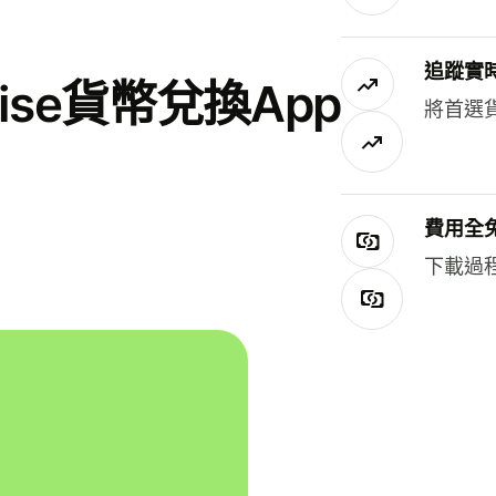
追蹤實
se貨幣兌換App
將首選
費用全
下載過