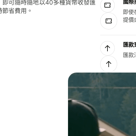
國際
，即可隨時隨地以40多種貨幣收發匯
時節省費用。
即使
提價
匯款
匯款