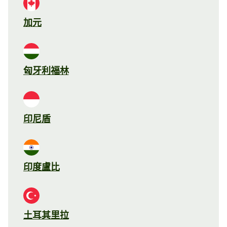
加元
匈牙利福林
印尼盾
印度盧比
土耳其里拉