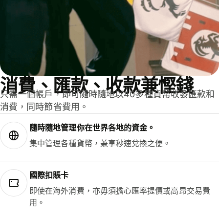
消費、匯款、收款兼慳錢
只需一個帳戶，即可隨時隨地以40多種貨幣收發匯款和
消費，同時節省費用。
隨時隨地管理你在世界各地的資金。
集中管理各種貨幣，兼享秒速兌換之便。
國際扣賬卡
即使在海外消費，亦毋須擔心匯率提價或高昂交易費
用。