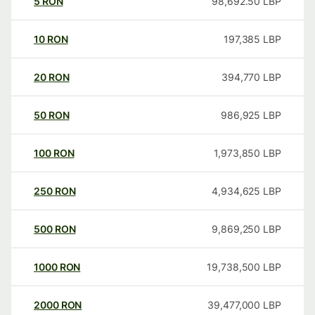
5
RON
98,692.50
LBP
10
RON
197,385
LBP
20
RON
394,770
LBP
50
RON
986,925
LBP
100
RON
1,973,850
LBP
250
RON
4,934,625
LBP
500
RON
9,869,250
LBP
1000
RON
19,738,500
LBP
2000
RON
39,477,000
LBP