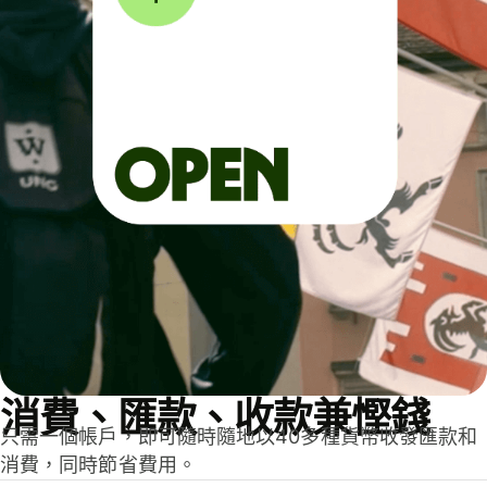
消費、匯款、收款兼慳錢
只需一個帳戶，即可隨時隨地以40多種貨幣收發匯款和
消費，同時節省費用。