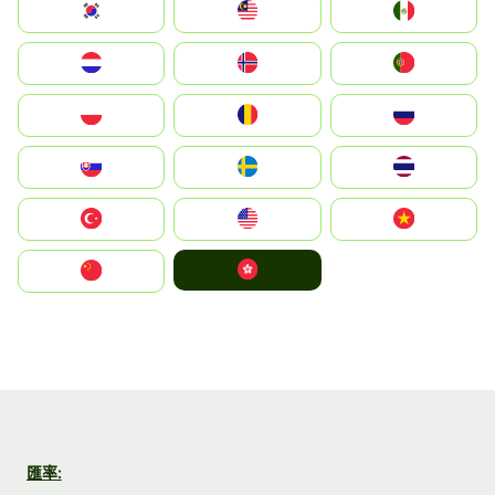
South Korea
Malay
Mexico
Nederland
Norge
Portugal
Polska
România
Россия
Slovensko
Ruoŧŧa
ไทย
Türkiye
United States
Vietnam
中國香港特別行政區
中国
匯率: