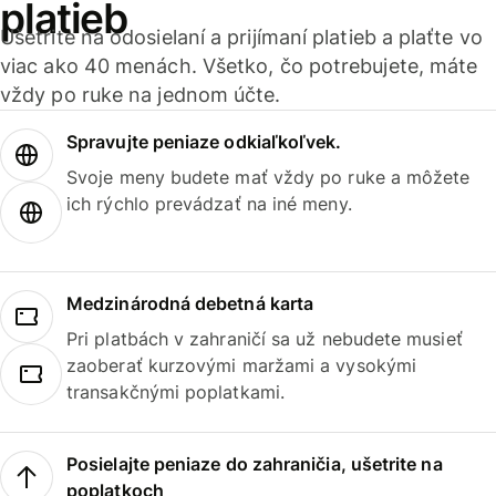
platieb
Ušetrite na odosielaní a prijímaní platieb a plaťte vo
viac ako 40 menách. Všetko, čo potrebujete, máte
vždy po ruke na jednom účte.
Spravujte peniaze odkiaľkoľvek.
Svoje meny budete mať vždy po ruke a môžete
ich rýchlo prevádzať na iné meny.
Medzinárodná debetná karta
Pri platbách v zahraničí sa už nebudete musieť
zaoberať kurzovými maržami a vysokými
transakčnými poplatkami.
Posielajte peniaze do zahraničia, ušetrite na
poplatkoch