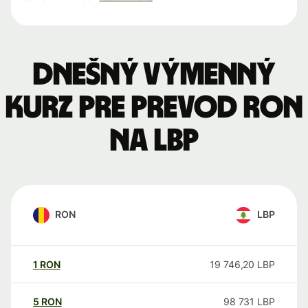
Dnešný výmenný
kurz pre prevod RON
na LBP
RON
LBP
1
RON
19 746,20
LBP
5
RON
98 731
LBP