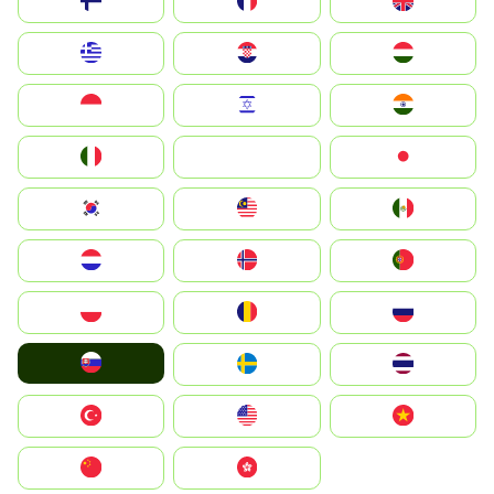
Suomi
France
United Kingdom
Greece
Hrvatska
Magyarország
Indonesia
Israel
India
Italia
JA
Japan
South Korea
Malay
Mexico
Nederland
Norge
Portugal
Polska
România
Россия
Slovensko
Ruoŧŧa
ไทย
Türkiye
United States
Vietnam
中国
中國香港特別行政區