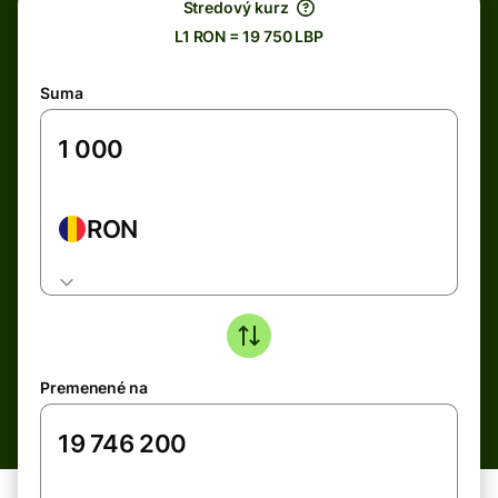
Stredový kurz
L1 RON = 19 750 LBP
Suma
RON
Premenené na