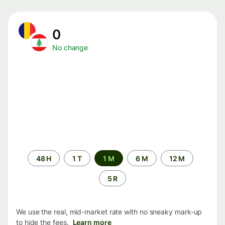
0
No change
Time
48 H
1 T
1 M
6 M
12 M
period
5 R
We use the real, mid-market rate with no sneaky mark-up
to hide the fees.
Learn more