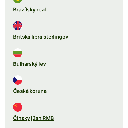
Brazílsky real
Britská libra šterlingov
Bulharský lev
Česká koruna
Čínsky jüan RMB