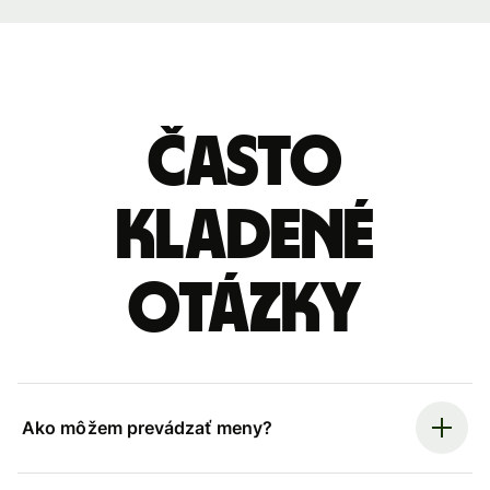
Často
kladené
otázky
Ako môžem prevádzať meny?