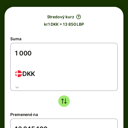
Stredový kurz
kr1 DKK = 13 850 LBP
Suma
DKK
Premenené na