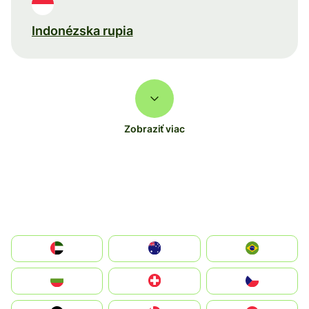
Indonézska rupia
Zobraziť viac
الإمارات العربية المتحدة
Australia
Brazil
България
Switzerland
Czechia