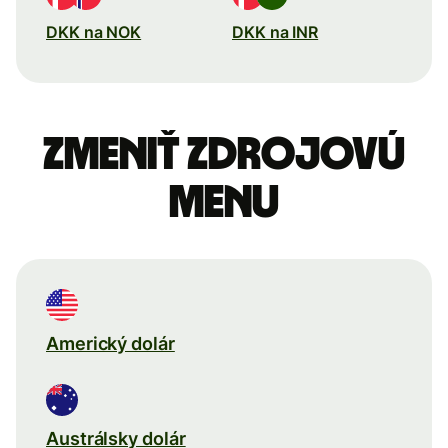
DKK na NOK
DKK na INR
Zmeniť zdrojovú
menu
Americký dolár
Austrálsky dolár