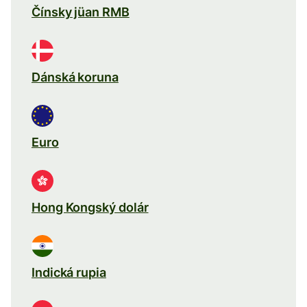
Čínsky jüan RMB
Dánská koruna
Euro
Hong Kongský dolár
Indická rupia