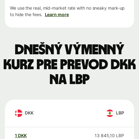
We use the real, mid-market rate with no sneaky mark-up
to hide the fees.
Learn more
Dnešný výmenný
kurz pre prevod DKK
na LBP
DKK
LBP
1
DKK
13 845,10
LBP