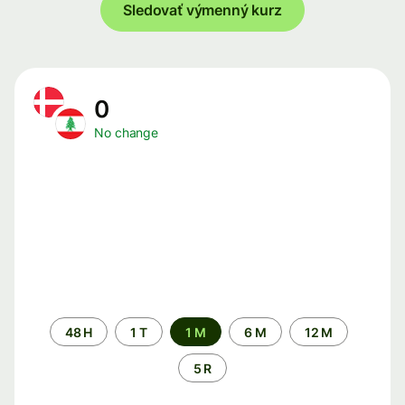
Sledovať výmenný kurz
0
No change
Time
48 H
1 T
1 M
6 M
12 M
period
5 R