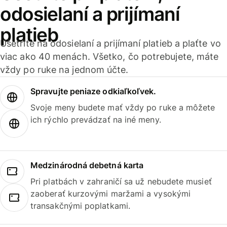
odosielaní a prijímaní
platieb
Ušetrite na odosielaní a prijímaní platieb a plaťte vo
viac ako 40 menách. Všetko, čo potrebujete, máte
vždy po ruke na jednom účte.
Spravujte peniaze odkiaľkoľvek.
Svoje meny budete mať vždy po ruke a môžete
ich rýchlo prevádzať na iné meny.
Medzinárodná debetná karta
Pri platbách v zahraničí sa už nebudete musieť
zaoberať kurzovými maržami a vysokými
transakčnými poplatkami.