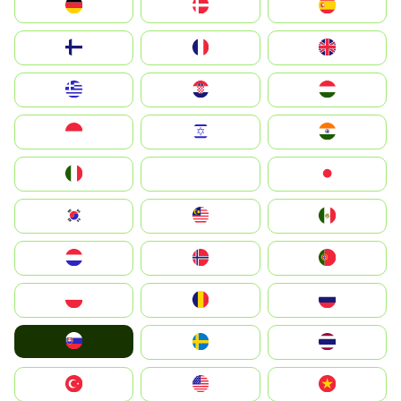
Deutschland
Denmark
España
Suomi
France
United Kingdom
Greece
Hrvatska
Magyarország
Indonesia
Israel
India
Italia
JA
Japan
South Korea
Malay
Mexico
Nederland
Norge
Portugal
Polska
România
Россия
Slovensko
Ruoŧŧa
ไทย
Türkiye
United States
Vietnam