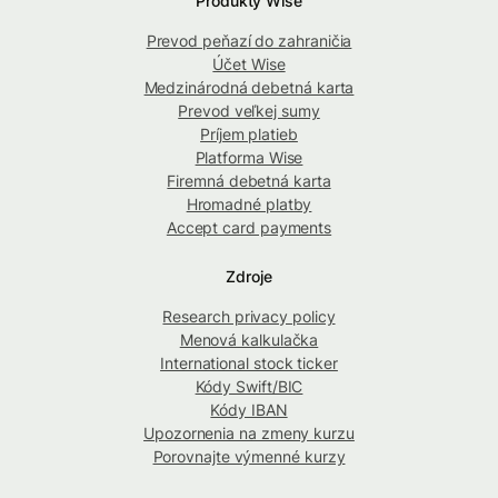
Produkty Wise
Prevod peňazí do zahraničia
Účet Wise
Medzinárodná debetná karta
Prevod veľkej sumy
Príjem platieb
Platforma Wise
Firemná debetná karta
Hromadné platby
Accept card payments
Zdroje
Research privacy policy
Menová kalkulačka
International stock ticker
Kódy Swift/BIC
Kódy IBAN
Upozornenia na zmeny kurzu
Porovnajte výmenné kurzy