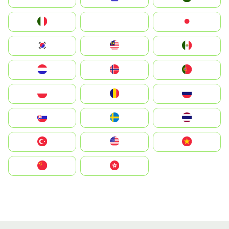
Italia
JA
Japan
South Korea
Malay
Mexico
Nederland
Norge
Portugal
Polska
România
Россия
Slovensko
Ruoŧŧa
ไทย
Türkiye
United States
Vietnam
中国
中國香港特別行政區