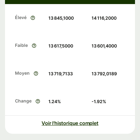
Élevé
13 845,1000
14 116,2000
Faible
13 617,5000
13 601,4000
Moyen
13 719,7133
13 792,0189
Change
1.24
%
-1.92
%
Voir l'historique complet