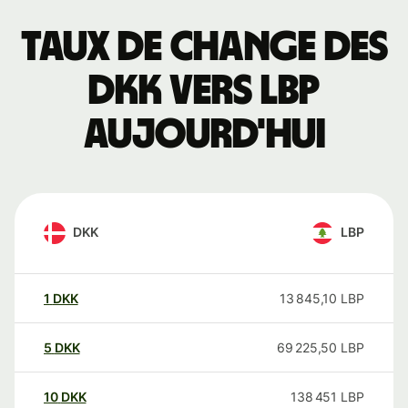
Taux de change des
DKK vers LBP
aujourd'hui
DKK
LBP
1
DKK
13 845,10
LBP
5
DKK
69 225,50
LBP
10
DKK
138 451
LBP