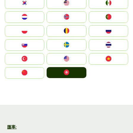
South Korea
Malay
Mexico
Nederland
Norge
Portugal
Polska
România
Россия
Slovensko
Ruoŧŧa
ไทย
Türkiye
United States
Vietnam
中國香港特別行政區
中国
匯率: