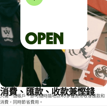
消費、匯款、收款兼慳錢
只需一個帳戶，即可隨時隨地以40多種貨幣收發匯款和
消費，同時節省費用。