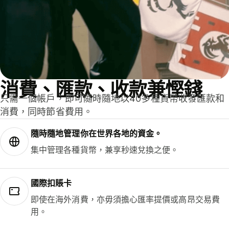
消費、匯款、收款兼慳錢
只需一個帳戶，即可隨時隨地以40多種貨幣收發匯款和
消費，同時節省費用。
隨時隨地管理你在世界各地的資金。
集中管理各種貨幣，兼享秒速兌換之便。
國際扣賬卡
即使在海外消費，亦毋須擔心匯率提價或高昂交易費
用。