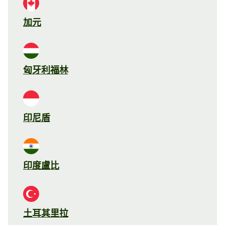
加元
匈牙利福林
印尼盾
印度盧比
土耳其里拉