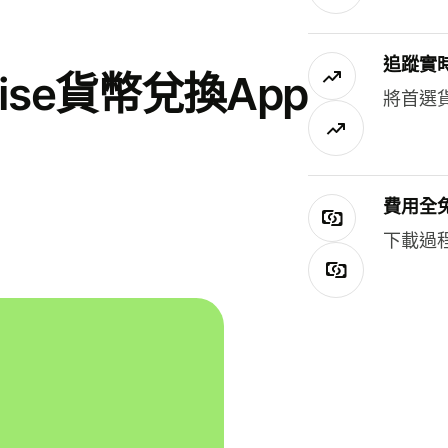
追蹤實
se貨幣兌換App
將首選
費用全
下載過