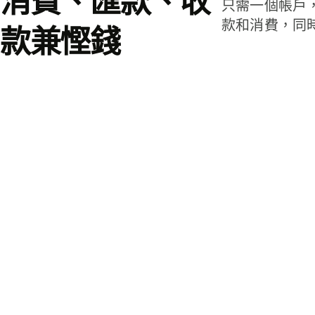
消費、匯款、收
只需一個帳戶
款和消費，同
款兼慳錢