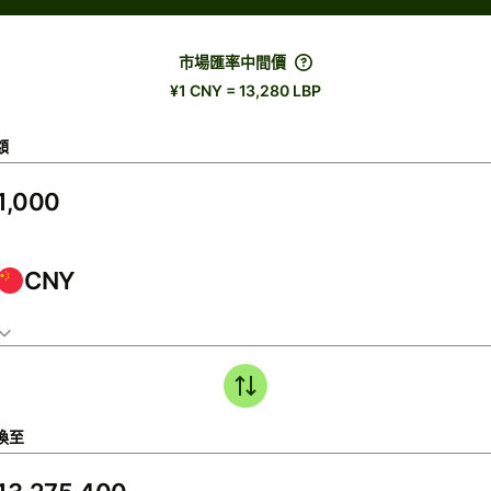
市場匯率中間價
¥1 CNY = 13,280 LBP
額
CNY
換至