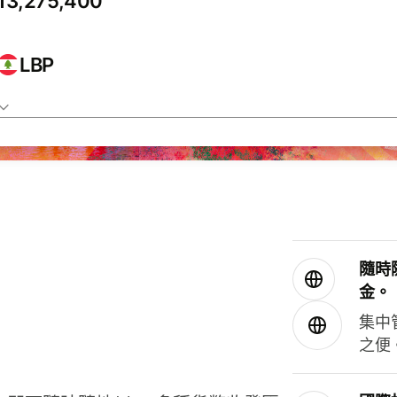
LBP
隨時
金。
集中
之便