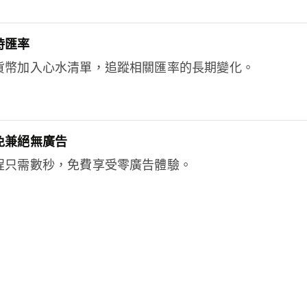
時匯率
貨幣加入心水清單，追蹤相關匯率的長期變化。
免兼絕無廣告
程只需數秒，免費享受零廣告體驗。