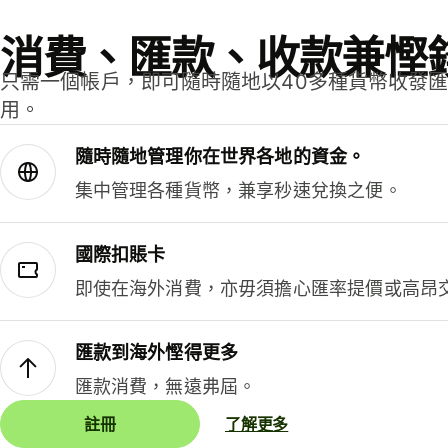
消費、匯款、收款兼慳
只需一個帳戶，即可隨時隨地以40多種貨幣收發
用。
隨時隨地管理你在世界各地的資金。
集中管理各種貨幣，兼享秒速兌換之便。
國際扣賬卡
即使在海外消費，亦毋須擔心匯率提價或高昂
匯款到海外慳得更多
匯款消費，無遠弗屆。
註冊
了解更多