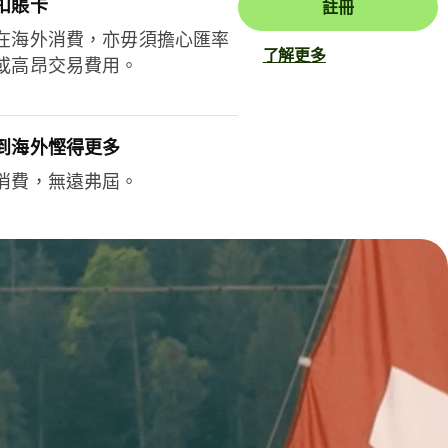
扣賬卡
註冊
在海外消費，亦毋須擔心匯率
了解更多
或高昂交易費用。
到海外慳得更多
消費，無遠弗屆。