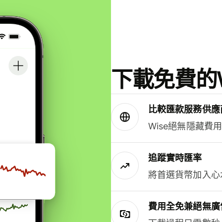
下載免費的W
比較匯款服務供應
Wise絕無隱藏費
追蹤實時匯率
將首選貨幣加入心
費用全免兼絕無廣