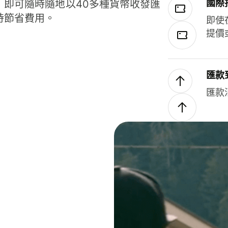
國際
，即可隨時隨地以40多種貨幣收發匯
時節省費用。
即使
提價
匯款
匯款