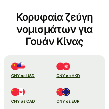
Κορυφαία ζεύγη
νομισμάτων για
Γουάν Κίνας
CNY σε USD
CNY σε HKD
CNY σε CAD
CNY σε EUR