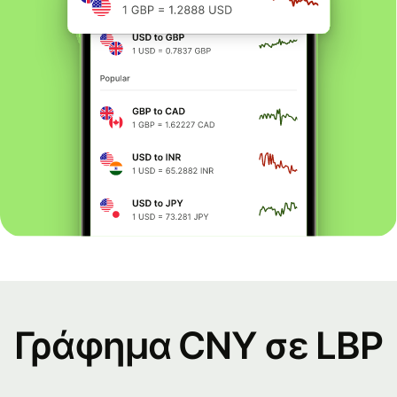
Γράφημα CNY σε LBP