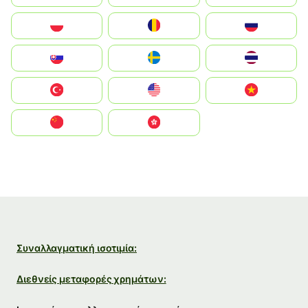
Polska
România
Россия
Slovensko
Ruoŧŧa
ไทย
Türkiye
United States
Vietnam
中国
中國香港特別行政區
Συναλλαγματική ισοτιμία:
Διεθνείς μεταφορές χρημάτων: