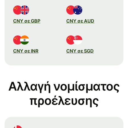
CNY σε GBP
CNY σε AUD
CNY σε INR
CNY σε SGD
Αλλαγή νομίσματος
προέλευσης