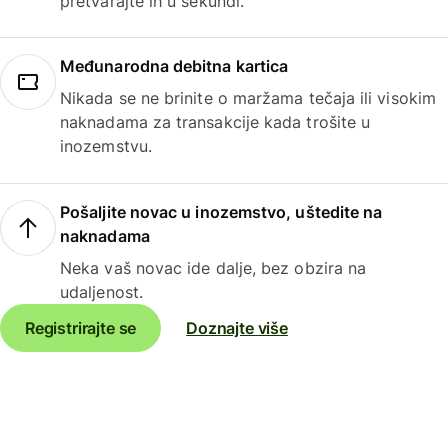
pretvarajte ih u sekundi.
Međunarodna debitna kartica
Nikada se ne brinite o maržama tečaja ili visokim
naknadama za transakcije kada trošite u
inozemstvu.
Pošaljite novac u inozemstvo, uštedite na
naknadama
Neka vaš novac ide dalje, bez obzira na
udaljenost.
Registrirajte se
Doznajte više