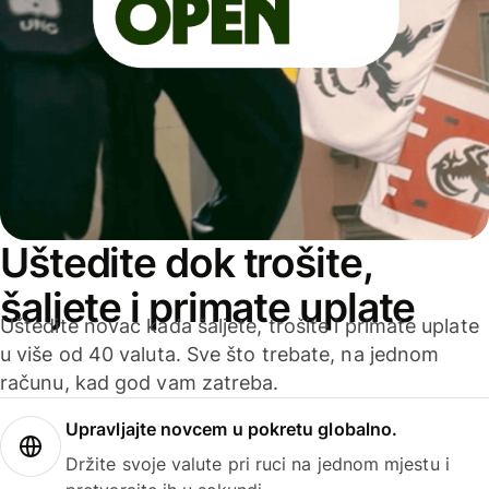
Uštedite dok trošite,
šaljete i primate uplate
Uštedite novac kada šaljete, trošite i primate uplate
u više od 40 valuta. Sve što trebate, na jednom
računu, kad god vam zatreba.
Upravljajte novcem u pokretu globalno.
Držite svoje valute pri ruci na jednom mjestu i