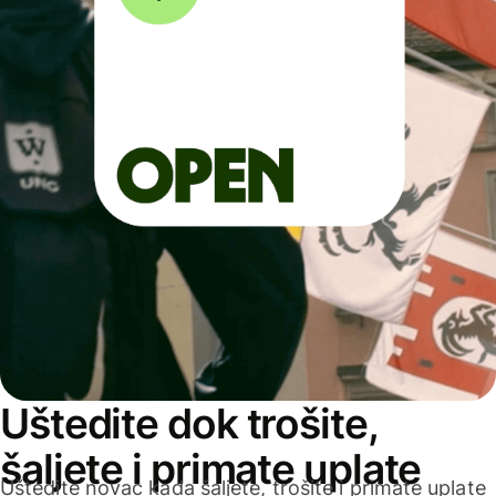
Uštedite dok trošite,
šaljete i primate uplate
Uštedite novac kada šaljete, trošite i primate uplate