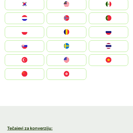
South Korea
Malay
Mexico
Nederland
Norge
Portugal
Polska
România
Россия
Slovensko
Ruoŧŧa
ไทย
Türkiye
United States
Vietnam
中国
中國香港特別行政區
Tečajevi za konverziju: