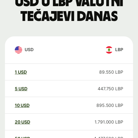
USD u LBP valutni
tečajevi danas
USD
LBP
1
USD
89.550
LBP
5
USD
447.750
LBP
10
USD
895.500
LBP
20
USD
1.791.000
LBP