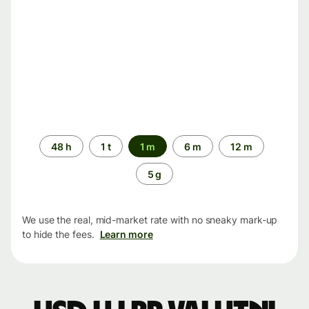
Time
48 h
1 t
1 m
6 m
12 m
period
5 g
We use the real, mid-market rate with no sneaky mark-up
to hide the fees.
Learn more