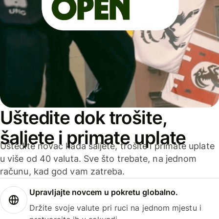
Uštedite dok trošite,
šaljete i primate uplate
Uštedite novac kada šaljete, trošite i primate uplate
u više od 40 valuta. Sve što trebate, na jednom
računu, kad god vam zatreba.
Upravljajte novcem u pokretu globalno.
Držite svoje valute pri ruci na jednom mjestu i