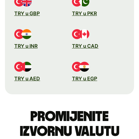
TRY u GBP
TRY u PKR
TRY u INR
TRY u CAD
TRY u AED
TRY u EGP
Promijenite
izvornu valutu