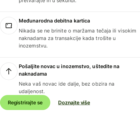
pretvarajte ih u sekundi.
Međunarodna debitna kartica
Nikada se ne brinite o maržama tečaja ili visokim
naknadama za transakcije kada trošite u
inozemstvu.
Pošaljite novac u inozemstvo, uštedite na
naknadama
Neka vaš novac ide dalje, bez obzira na
udaljenost.
Registrirajte se
Doznajte više