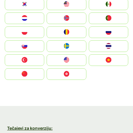
South Korea
Malay
Mexico
Nederland
Norge
Portugal
Polska
România
Россия
Slovensko
Ruoŧŧa
ไทย
Türkiye
United States
Vietnam
中国
中國香港特別行政區
Tečajevi za konverziju: