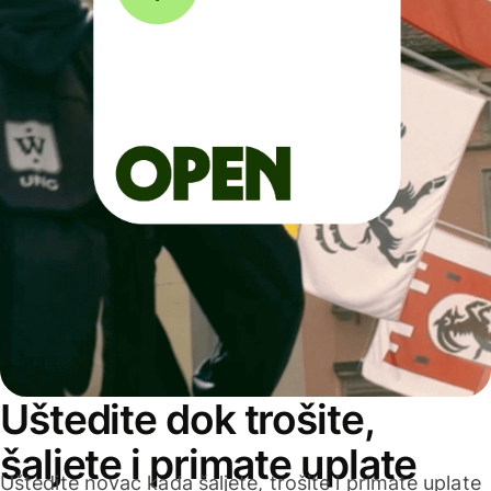
Uštedite dok trošite,
šaljete i primate uplate
Uštedite novac kada šaljete, trošite i primate uplate