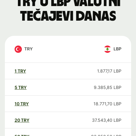
TRY u LBP valutni
tečajevi danas
TRY
LBP
1
TRY
1.877,17
LBP
5
TRY
9.385,85
LBP
10
TRY
18.771,70
LBP
20
TRY
37.543,40
LBP