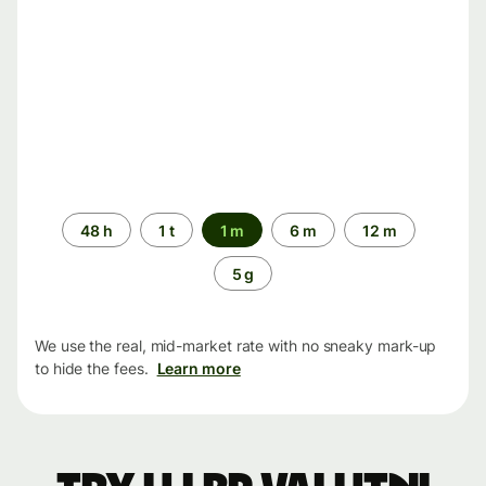
Time
48 h
1 t
1 m
6 m
12 m
period
5 g
We use the real, mid-market rate with no sneaky mark-up
to hide the fees.
Learn more