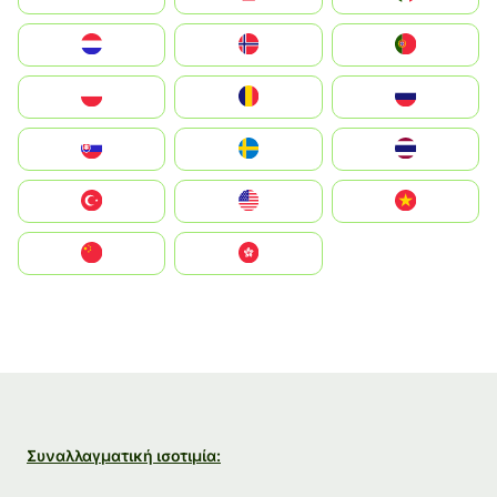
Nederland
Norge
Portugal
Polska
România
Россия
Slovensko
Ruoŧŧa
ไทย
Türkiye
United States
Vietnam
中国
中國香港特別行政區
Συναλλαγματική ισοτιμία: