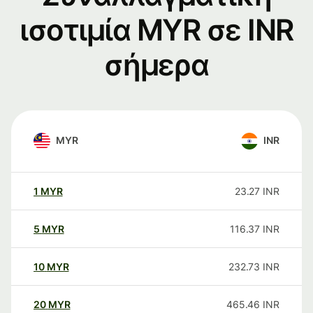
ισοτιμία MYR σε INR
σήμερα
MYR
INR
1
MYR
23.27
INR
5
MYR
116.37
INR
10
MYR
232.73
INR
20
MYR
465.46
INR