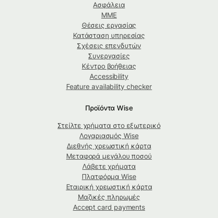
Ασφάλεια
ΜΜΕ
Θέσεις εργασίας
Κατάσταση υπηρεσίας
Σχέσεις επενδυτών
Συνεργασίες
Κέντρο βοήθειας
Accessibility
Feature availability checker
Προϊόντα Wise
Στείλτε χρήματα στο εξωτερικό
Λογαριασμός Wise
Διεθνής χρεωστική κάρτα
Μεταφορά μεγάλου ποσού
Λάβετε χρήματα
Πλατφόρμα Wise
Εταιρική χρεωστική κάρτα
Μαζικές πληρωμές
Accept card payments