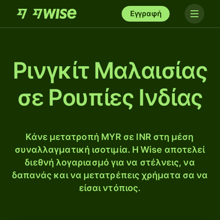
Εγγραφή
Ρινγκίτ Μαλαισίας
σε Ρουπίες Ινδίας
Κάνε μετατροπή MYR σε INR στη μέση
συναλλαγματική ισοτιμία. Η Wise αποτελεί
διεθνή λογαριασμό για να στέλνεις, να
δαπανάς και να μετατρέπεις χρήματα σα να
είσαι ντόπιος.