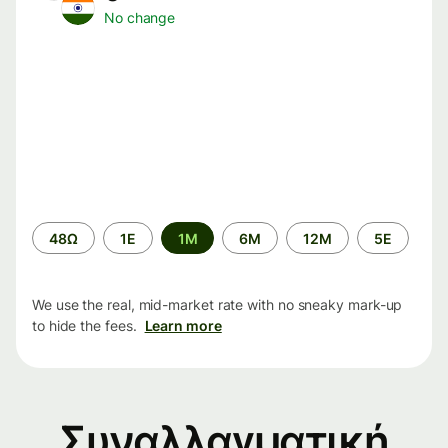
No change
Time
48Ω
1Ε
1M
6M
12M
5Ε
period
We use the real, mid-market rate with no sneaky mark-up
to hide the fees.
Learn more
Συναλλαγματική