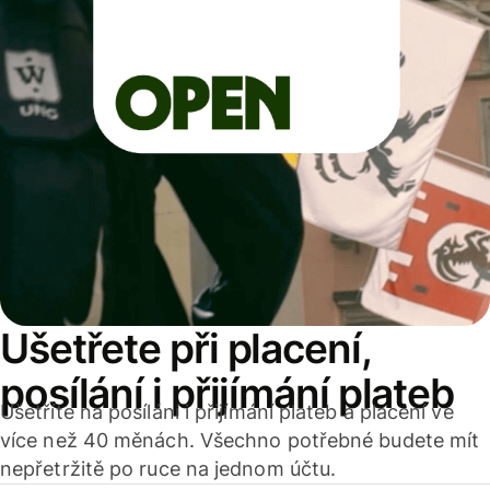
Ušetřete při placení,
posílání i přijímání plateb
Ušetříte na posílání i přijímání plateb a placení ve
více než 40 měnách. Všechno potřebné budete mít
nepřetržitě po ruce na jednom účtu.