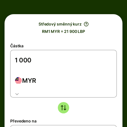
Středový směnný kurz
RM1 MYR = 21 900 LBP
Částka
MYR
Převedeno na