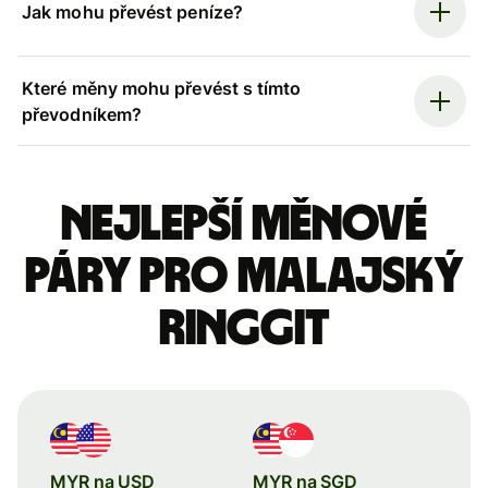
Jak mohu převést peníze?
Které měny mohu převést s tímto
převodníkem?
Nejlepší měnové
páry pro malajský
ringgit
MYR na USD
MYR na SGD