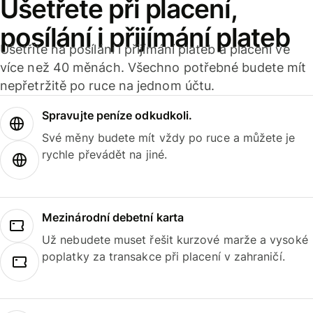
Ušetřete při placení,
posílání i přijímání plateb
Ušetříte na posílání i přijímání plateb a placení ve
více než 40 měnách. Všechno potřebné budete mít
nepřetržitě po ruce na jednom účtu.
Spravujte peníze odkudkoli.
Své měny budete mít vždy po ruce a můžete je
rychle převádět na jiné.
Mezinárodní debetní karta
Už nebudete muset řešit kurzové marže a vysoké
poplatky za transakce při placení v zahraničí.