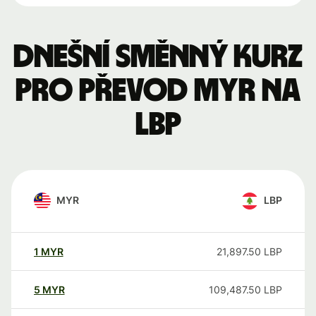
Dnešní směnný kurz
pro převod MYR na
LBP
MYR
LBP
1
MYR
21,897.50
LBP
5
MYR
109,487.50
LBP