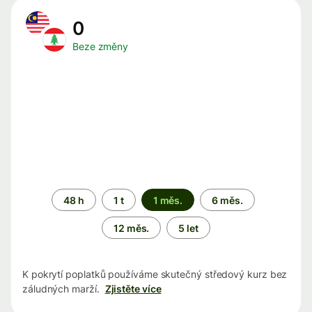
0
Beze změny
Časové
48 h
1 t
1 měs.
6 měs.
období
12 měs.
5 let
K pokrytí poplatků používáme skutečný středový kurz bez
záludných marží.
Zjistěte více