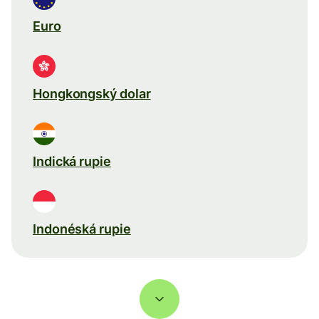
Euro
Hongkongský dolar
Indická rupie
Indonéská rupie