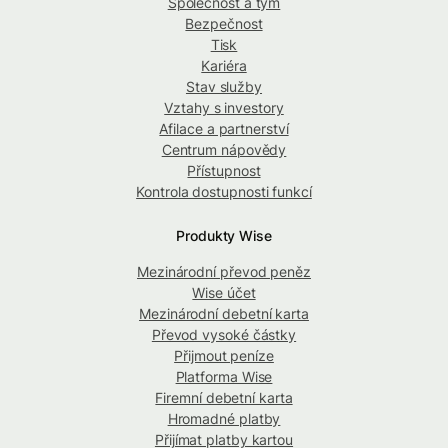
Společnost a tým
Bezpečnost
Tisk
Kariéra
Stav služby
Vztahy s investory
Afilace a partnerství
Centrum nápovědy
Přístupnost
Kontrola dostupnosti funkcí
Produkty Wise
Mezinárodní převod peněz
Wise účet
Mezinárodní debetní karta
Převod vysoké částky
Přijmout peníze
Platforma Wise
Firemní debetní karta
Hromadné platby
Přijímat platby kartou