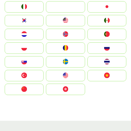
Italia
JA
Japan
South Korea
Malay
Mexico
Nederland
Norge
Portugal
Polska
România
Россия
Slovensko
Ruoŧŧa
ไทย
Türkiye
United States
Vietnam
中国
中國香港特別行政區