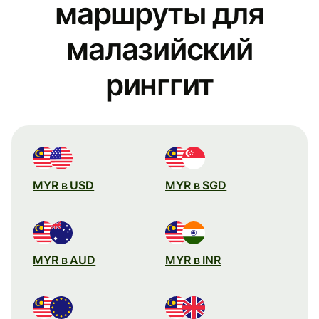
маршруты для
малазийский
ринггит
MYR в USD
MYR в SGD
MYR в AUD
MYR в INR