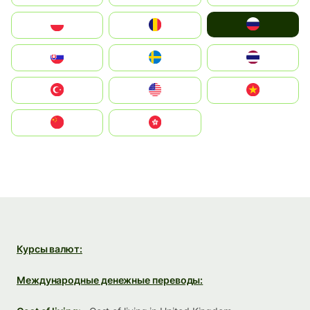
Россия
Polska
România
Slovensko
Ruoŧŧa
ไทย
Türkiye
United States
Vietnam
中国
中國香港特別行政區
Курсы валют:
Международные денежные переводы: