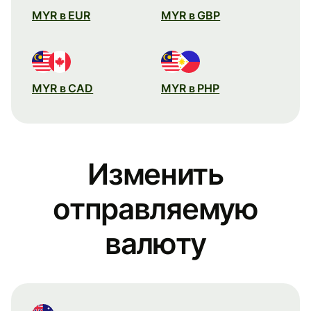
MYR в EUR
MYR в GBP
MYR в CAD
MYR в PHP
Изменить
отправляемую
валюту