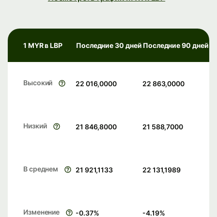
1 MYR в LBP
Последние 30 дней
Последние 90 дней
Высокий
22 016,0000
22 863,0000
Низкий
21 846,8000
21 588,7000
В среднем
21 921,1133
22 131,1989
Изменение
-0.37
%
-4.19
%