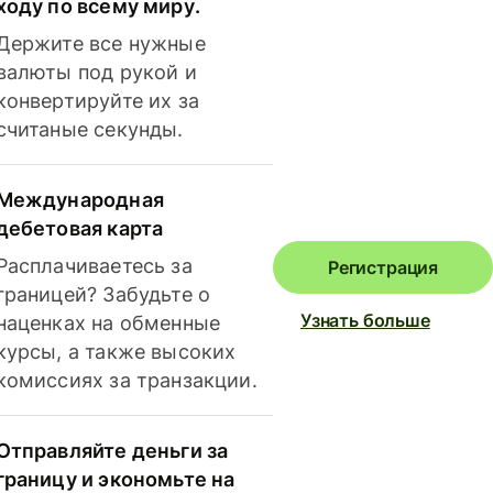
ходу по всему миру.
Держите все нужные
валюты под рукой и
конвертируйте их за
считаные секунды.
Международная
дебетовая карта
Расплачиваетесь за
Регистрация
границей? Забудьте о
Узнать больше
наценках на обменные
курсы, а также высоких
комиссиях за транзакции.
Отправляйте деньги за
границу и экономьте на