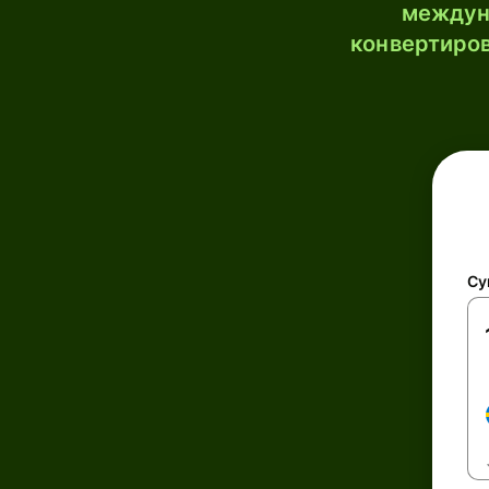
междун
конвертиров
Су