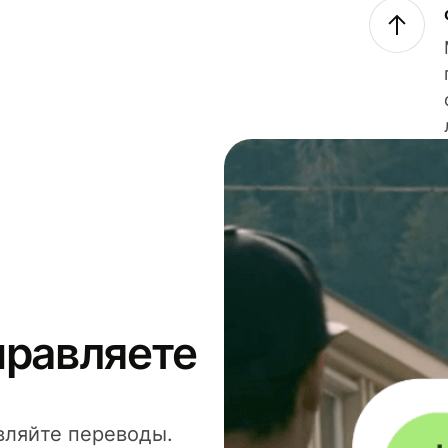
правляете
вляйте переводы.