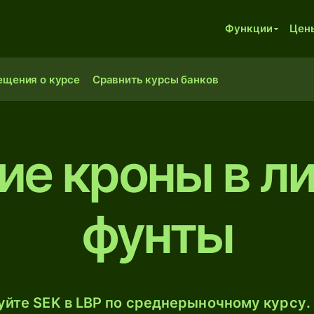
Функции
Цен
ещения о курсе
Сравнить курсы банков
е кроны в л
фунты
йте SEK в LBP по среднерыночному курсу. 