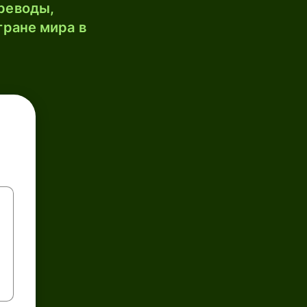
реводы,
тране мира в