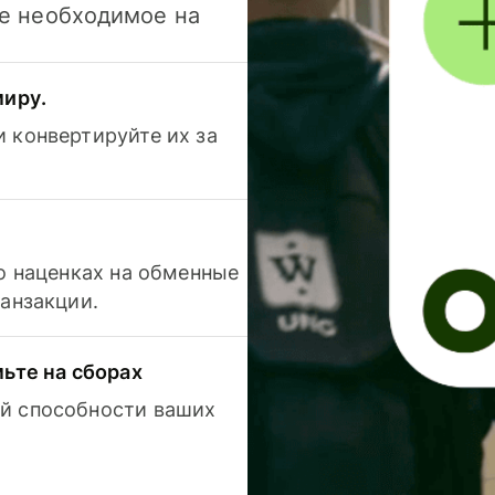
се необходимое на
миру.
 конвертируйте их за
 о наценках на обменные
ранзакции.
мьте на сборах
й способности ваших