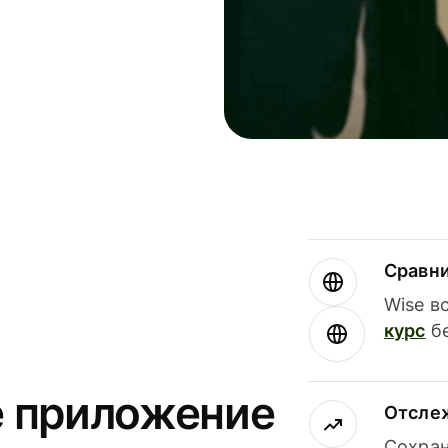
Сравн
Wise в
курс
бе
е приложение
Отсле
Сохран