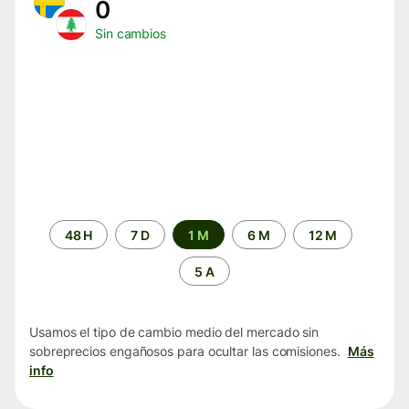
0
Sin cambios
Periodo
48 H
7 D
1 M
6 M
12 M
de
tiempo
5 A
Usamos el tipo de cambio medio del mercado sin
sobreprecios engañosos para ocultar las comisiones.
Más
info