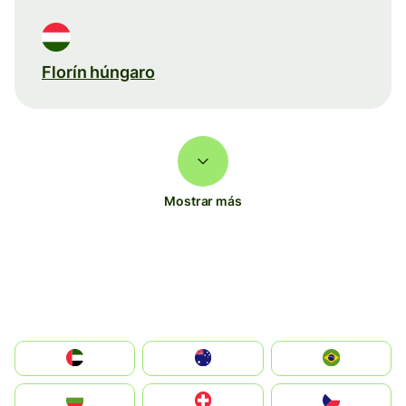
Florín húngaro
Mostrar más
الإمارات العربية المتحدة
Australia
Brazil
България
Switzerland
Czechia