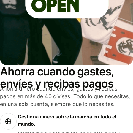
Ahorra cuando gastes,
envíes y recibas pagos
Ahorra dinero cuando envíes, gastes y recibas
pagos en más de 40 divisas. Todo lo que necesitas,
en una sola cuenta, siempre que lo necesites.
Gestiona dinero sobre la marcha en todo el
mundo.