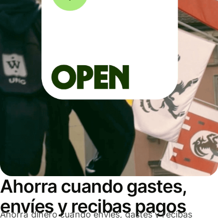
Ahorra cuando gastes,
envíes y recibas pagos
Ahorra dinero cuando envíes, gastes y recibas