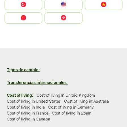
Türkiye
United States
Vietnam
中国
中國香港特別行政區
Tipos de cambio:
Transferencias internacionales:
Cost of living:
Cost of living in United Kingdom
Cost of living in United States
Cost of living in Australia
Cost of living in India
Cost of living in Germany
Cost of living in France
Cost of living in Spain
Cost of living in Canada