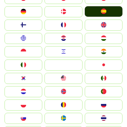
España
Deutschland
Denmark
Suomi
France
United Kingdom
Greece
Hrvatska
Magyarország
Indonesia
Israel
India
Italia
JA
Japan
South Korea
Malay
Mexico
Nederland
Norge
Portugal
Polska
România
Россия
Slovensko
Ruoŧŧa
ไทย