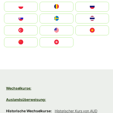
Polska
România
Россия
Slovensko
Ruoŧŧa
ไทย
Türkiye
United States
Vietnam
中国
中國香港特別行政區
Wechselkurse:
Auslandsüberweisung:
Historische Wechselkurse:
Historischer Kurs von AUD