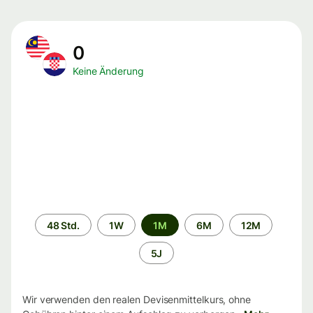
0
Keine Änderung
Zeitraum
48 Std.
1W
1M
6M
12M
5J
Wir verwenden den realen Devisenmittelkurs, ohne