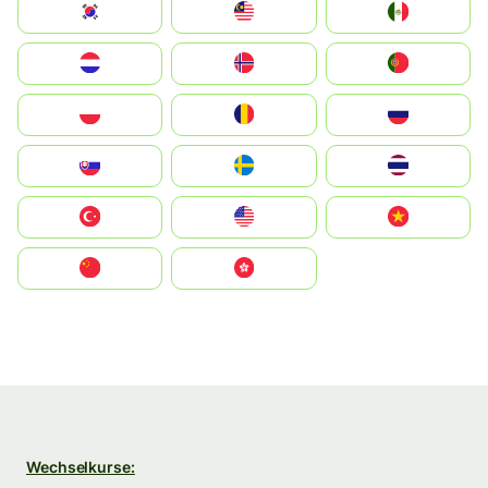
South Korea
Malay
Mexico
Nederland
Norge
Portugal
Polska
România
Россия
Slovensko
Ruoŧŧa
ไทย
Türkiye
United States
Vietnam
中国
中國香港特別行政區
Wechselkurse: