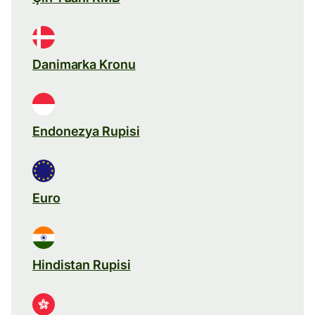
Danimarka Kronu
Endonezya Rupisi
Euro
Hindistan Rupisi