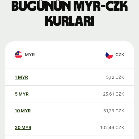
Bugünün MYR-CZK
kurları
MYR
CZK
1
MYR
5,12
CZK
5
MYR
25,61
CZK
10
MYR
51,23
CZK
20
MYR
102,46
CZK