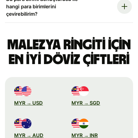
hangi para birimlerini
çevirebilirim?
Malezya ringiti için
en iyi döviz çiftleri
MYR → USD
MYR → SGD
MYR → AUD
MYR → INR