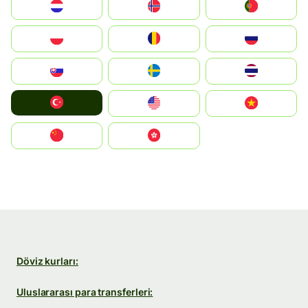
Nederland
Norge
Portugal
Polska
România
Россия
Slovensko
Ruoŧŧa
ไทย
Türkiye
United States
Vietnam
中国
中國香港特別行政區
Döviz kurları:
Uluslararası para transferleri: