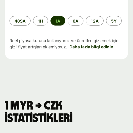
Zaman
48SA
1H
1A
6A
12A
5Y
aralığı
Reel piyasa kurunu kullanıyoruz ve ücretleri gizlemek için
gizli fiyat artışları eklemiyoruz.
Daha fazla bilgi edinin
1 MYR → CZK
istatistikleri