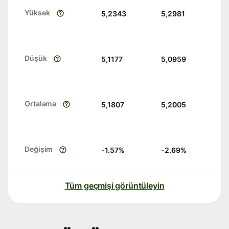
Yüksek
5,2343
5,2981
Düşük
5,1177
5,0959
Ortalama
5,1807
5,2005
Değişim
-1.57
%
-2.69
%
Tüm geçmişi görüntüleyin