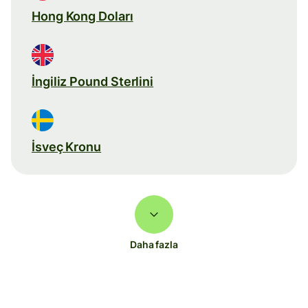
Hong Kong Doları
İngiliz Pound Sterlini
İsveç Kronu
Daha fazla