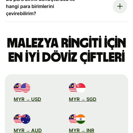
hangi para birimlerini
çevirebilirim?
Malezya ringiti için
en iyi döviz çiftleri
MYR → USD
MYR → SGD
MYR → AUD
MYR → INR