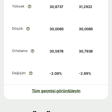
Yüksek
30,8737
31,2922
Düşük
30,0085
30,0085
Ortalama
30,5878
30,7938
Değişim
-2.09
%
-2.89
%
Tüm geçmişi görüntüleyin