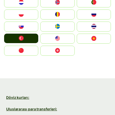
Nederland
Norge
Portugal
Polska
România
Россия
Slovensko
Ruoŧŧa
ไทย
Türkiye
United States
Vietnam
中国
中國香港特別行政區
Döviz kurları:
Uluslararası para transferleri: