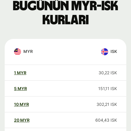
Bugünün MYR-ISK
kurları
MYR
ISK
1
MYR
30,22
ISK
5
MYR
151,11
ISK
10
MYR
302,21
ISK
20
MYR
604,43
ISK