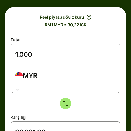
Reel piyasa döviz kuru
RM1 MYR = 30,22 ISK
Tutar
MYR
Karşılığı