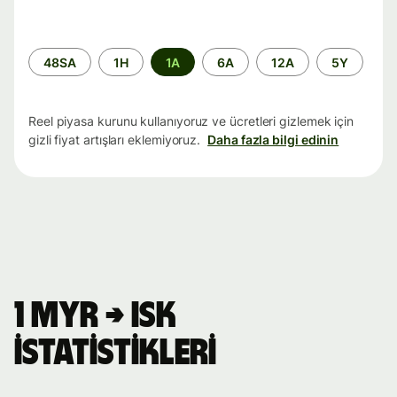
Zaman
48SA
1H
1A
6A
12A
5Y
aralığı
Reel piyasa kurunu kullanıyoruz ve ücretleri gizlemek için
gizli fiyat artışları eklemiyoruz.
Daha fazla bilgi edinin
1 MYR → ISK
istatistikleri