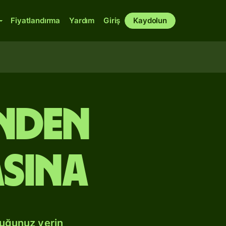
Fiyatlandırma
Yardım
Giriş
Kaydolun
inden
sına
duğunuz yerin