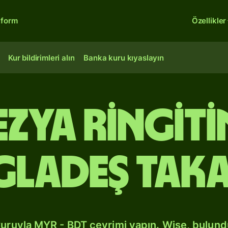
tform
Özellikler
Kur bildirimleri alın
Banka kuru kıyaslayın
zya ringit
gladeş taka
kuruyla MYR - BDT çevrimi yapın. Wise, bulun