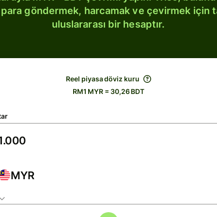
bi para göndermek, harcamak ve çevirmek için 
uluslararası bir hesaptır.
Reel piyasa döviz kuru
RM1 MYR = 30,26 BDT
tar
MYR