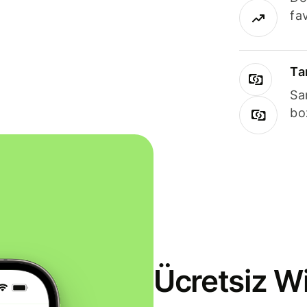
fav
Ta
Sa
bo
Ücretsiz Wi