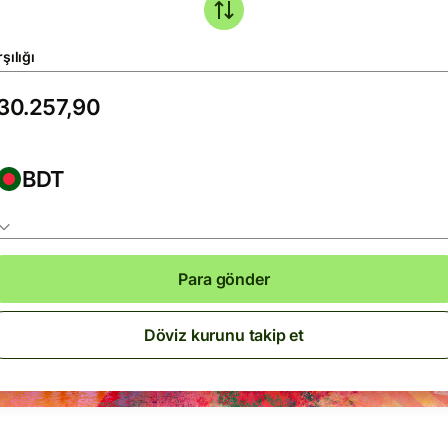
şılığı
BDT
Para gönder
Döviz kurunu takip et