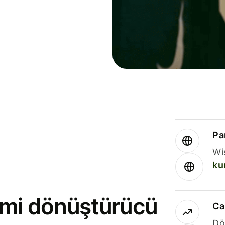
Par
Wi
ku
rimi dönüştürücü
Ca
Dö