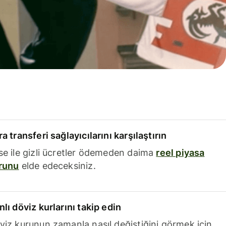
a transferi sağlayıcılarını karşılaştırın
se ile gizli ücretler ödemeden daima
reel piyasa
runu
elde edeceksiniz.
nlı döviz kurlarını takip edin
viz kurunun zamanla nasıl değiştiğini görmek için