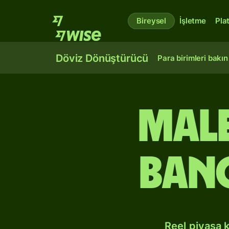
Bireysel
İşletme
Pla
Döviz Dönüştürücü
Para birimleri bakın
Male
Ban
Reel piyasa 