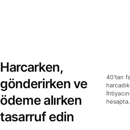
Harcarken,
40'tan f
gönderirken ve
harcadık
İhtiyacın
ödeme alırken
hesapta.
tasarruf edin