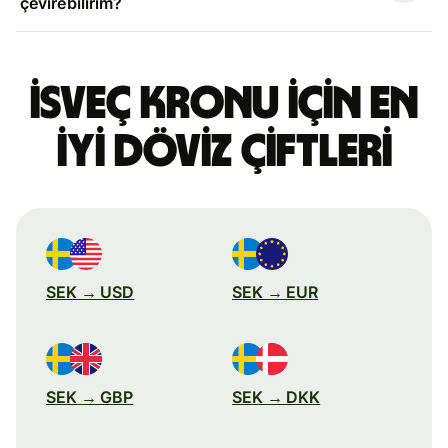
çevirebilirim?
İsveç kronu için en
iyi döviz çiftleri
SEK → USD
SEK → EUR
SEK → GBP
SEK → DKK