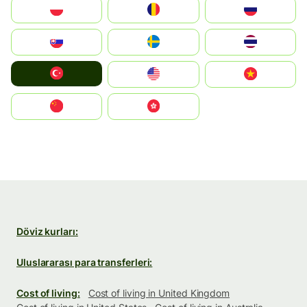
Polska
România
Россия
Slovensko
Ruoŧŧa
ไทย
Türkiye
United States
Vietnam
中国
中國香港特別行政區
Döviz kurları:
Uluslararası para transferleri:
Cost of living:
Cost of living in United Kingdom