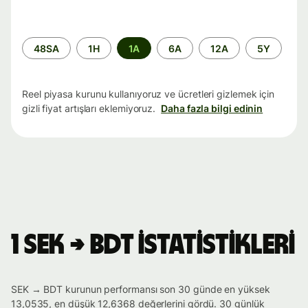
Zaman
48SA
1H
1A
6A
12A
5Y
aralığı
Reel piyasa kurunu kullanıyoruz ve ücretleri gizlemek için
gizli fiyat artışları eklemiyoruz.
Daha fazla bilgi edinin
1 SEK → BDT istatistikleri
SEK → BDT kurunun performansı son 30 günde en yüksek
13,0535, en düşük 12,6368 değerlerini gördü. 30 günlük