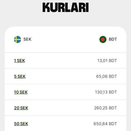
kurları
SEK
BDT
1
SEK
13,01
BDT
5
SEK
65,06
BDT
10
SEK
130,13
BDT
20
SEK
260,25
BDT
50
SEK
650,64
BDT