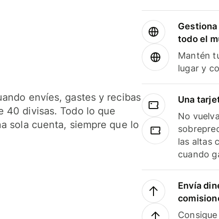
Gestiona 
todo el 
Mantén tu
lugar y c
uando envíes, gastes y recibas
Una tarje
 40 divisas. Todo lo que
No vuelva
na sola cuenta, siempre que lo
sobreprec
las altas
cuando ga
Envía din
comision
Consigue 