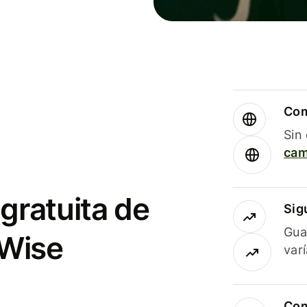
Com
Sin
cam
gratuita de
Sig
Gua
 Wise
var
Com