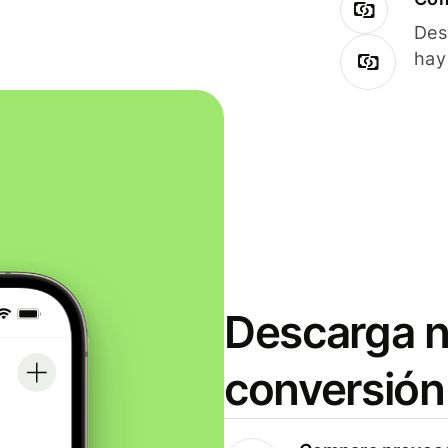
Des
hay
Descarga n
conversión