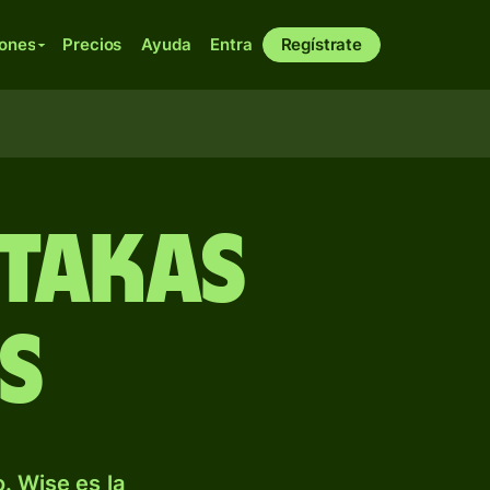
iones
Precios
Ayuda
Entra
Regístrate
 takas
s
. Wise es la