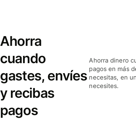
Ahorra
cuando
Ahorra dinero c
pagos en más de
gastes, envíes
necesitas, en u
necesites.
y recibas
pagos